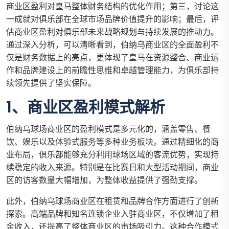
商业区盈利对皇马整体财务结构的优化作用；第三，讨论这
一成就对俱乐部在全球市场品牌价值提升的影响；最后，评
估商业区盈利对俱乐部未来战略规划与持续发展的推动力。
通过深入分析，可以清晰看到，伯纳乌商业区的全面盈利不
仅是财务数据上的亮点，更体现了皇马在资源整合、商业运
作和品牌建设上的前瞻性思维和卓越管理能力，为俱乐部持
续领先提供了坚实保障。
1、商业区盈利模式解析
伯纳乌球场商业区的盈利模式是多元化的，涵盖零售、餐
饮、娱乐以及体验式服务等多种业务板块。通过精细化的商
业布局，俱乐部能够充分利用球场区域的客流优势，实现持
续稳定的收入来源。特别是在比赛日和大型活动期间，商业
区的访客数量大幅增加，为整体收益提供了强劲支撑。
此外，伯纳乌球场商业区在租赁和品牌合作方面进行了创新
探索。高端品牌和知名连锁企业入驻商业区，不仅增加了租
金收入，还提高了整体商业区的市场吸引力。这种合作模式