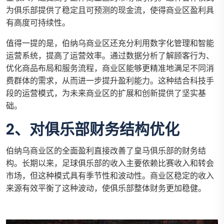
为俱乐部提供了稳定且可预测的现金流，使得商业区盈利具
有高度可持续性。
值得一提的是，伯纳乌商业区还充分利用数字化管理和智能
运营系统，提高了运营效率。通过数据分析了解顾客行为、
优化商品布局和服务流程，商业区能够更精准地满足不同消
费群体的需求，从而进一步提升盈利能力。这种结合科技手
段的运营模式，为未来商业区的扩展和创新提供了坚实基
础。
2、对俱乐部财务结构优化
伯纳乌商业区的全面盈利直接改善了皇马俱乐部的财务结
构。长期以来，足球俱乐部的收入主要依赖比赛收入和转会
市场，但这种模式具有季节性和波动性。商业区稳定的收入
来源有效平衡了这种波动，使俱乐部整体财务更加稳健。