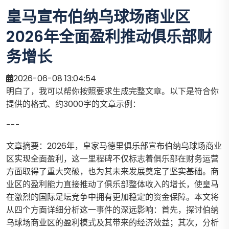
皇马宣布伯纳乌球场商业区
2026年全面盈利推动俱乐部财
务增长
2026-06-08 13:04:54
明白了，我可以帮你按照要求生成完整文章。以下是符合你
提供的格式、约3000字的文章示例：
---
文章摘要：2026年，皇家马德里俱乐部宣布伯纳乌球场商业
区实现全面盈利，这一里程碑不仅标志着俱乐部在财务运营
方面取得了重大突破，也为其未来发展奠定了坚实基础。商
业区的盈利能力直接推动了俱乐部整体收入的增长，使皇马
在激烈的国际足坛竞争中拥有更加稳定的资金保障。本文将
从四个方面详细分析这一事件的深远影响：首先，探讨伯纳
乌球场商业区的盈利模式及其带来的经济效益；其次，分析