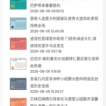
巴萨带来重要胜利
2026-08-06 09:50:12
里奇入选意大利国家队首秀大放异彩表现
惊艳全场
2026-08-05 12:45:09
迪涅任意球意外助攻 门将失误送大礼 球
迷惊叹意外乌龙发生
2026-08-05 11:57:18
迈克尔·奥利塞天价加盟拜仁慕尼黑引发转
会热潮
2026-08-05 11:16:18
赤道几内亚非洲杯小组赛大胜科特迪瓦创
造历史佳绩
2026-08-05 10:29:37
贝林厄姆晒与母亲在马德里公园散步温馨