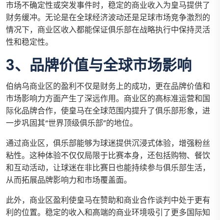
市场不确定性或突发事件时，稳定的商业收入为皇马提供了
财务缓冲。无论是在全球经济波动还是足球市场竞争激烈的
情况下，商业区收入都能保证俱乐部在战略执行中保持灵活
性和稳定性。
3、品牌价值与全球市场影响
伯纳乌商业区的盈利不仅是财务上的成功，更在品牌价值和
市场影响力方面产生了深远作用。商业区的高标准运营和国
际化品牌合作，使皇马在全球范围内提升了俱乐部形象，进
一步巩固其“世界顶级俱乐部”的地位。
通过商业区，俱乐部能够为球迷提供沉浸式体验，增强粉丝
粘性。这种体验不仅仅局限于比赛本身，还包括购物、餐饮
和互动活动，让球迷在非比赛日也能持续参与俱乐部生活，
从而拓展品牌影响力和市场覆盖面。
此外，商业区盈利使皇马在赞助和商业合作谈判中处于更有
利的位置。稳定的收入和高端的商业环境吸引了更多国际知