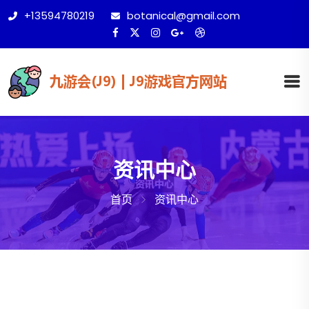
+13594780219
botanical@gmail.com
资讯中心
首页
资讯中心