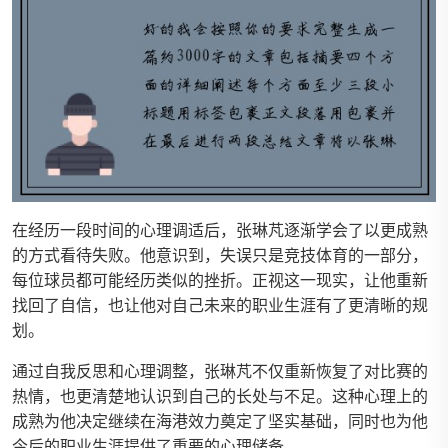
在经历一段时间的心理调适后，张琳芃逐渐学会了以更成熟
的方式看待失败。他意识到，失误只是竞技体育的一部分，
每位球员都可能经历类似的挫折。正视这一现实，让他重新
找回了自信，也让他对自己未来的职业生涯有了更清晰的规
划。
通过自我反思和心理调整，张琳芃不仅重新恢复了对比赛的
热情，也更清楚地认识到自己的长处与不足。这种心理上的
成熟为他决定继续在海港效力奠定了坚实基础，同时也为他
今后的职业生涯提供了重要的心理储备。