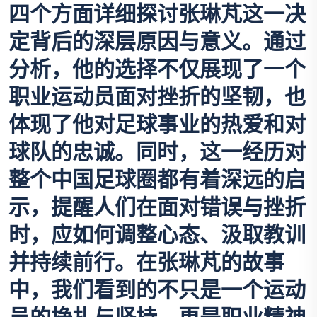
四个方面详细探讨张琳芃这一决
定背后的深层原因与意义。通过
分析，他的选择不仅展现了一个
职业运动员面对挫折的坚韧，也
体现了他对足球事业的热爱和对
球队的忠诚。同时，这一经历对
整个中国足球圈都有着深远的启
示，提醒人们在面对错误与挫折
时，应如何调整心态、汲取教训
并持续前行。在张琳芃的故事
中，我们看到的不只是一个运动