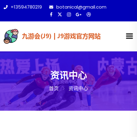
+13594780219
botanical@gmail.com
资讯中心
首页
资讯中心