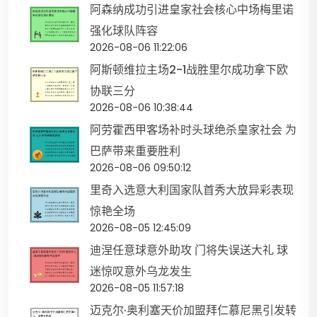
阿森纳成功引进皇家社会核心中场梅里诺
强化球队阵容
2026-08-06 11:22:06
阿斯顿维拉主场2-1战胜里尔成功拿下欧
协联三分
2026-08-06 10:38:44
阿劳霍西甲客场补时头球绝杀皇家社会 为
巴萨带来重要胜利
2026-08-06 09:50:12
里奇入选意大利国家队首秀大放异彩表现
惊艳全场
2026-08-05 12:45:09
迪涅任意球意外助攻 门将失误送大礼 球
迷惊叹意外乌龙发生
2026-08-05 11:57:18
迈克尔·奥利塞天价加盟拜仁慕尼黑引发转