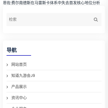
恩佐·费尔南德斯在马雷斯卡体系中失去首发核心地位分析
导航
网站首页
知道九游会J9
产品展示
资讯中心