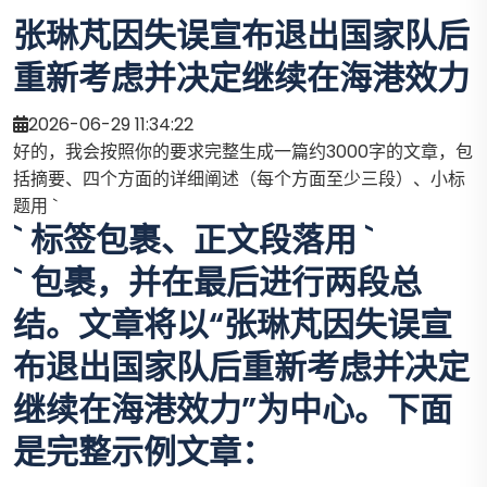
张琳芃因失误宣布退出国家队后
重新考虑并决定继续在海港效力
2026-06-29 11:34:22
好的，我会按照你的要求完整生成一篇约3000字的文章，包
括摘要、四个方面的详细阐述（每个方面至少三段）、小标
题用 `
` 标签包裹、正文段落用 `
` 包裹，并在最后进行两段总
结。文章将以“张琳芃因失误宣
布退出国家队后重新考虑并决定
继续在海港效力”为中心。下面
是完整示例文章：