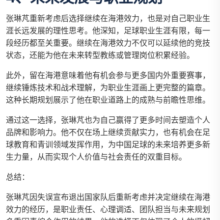
张琳芃重新考虑后选择继续在海港效力，也是对自己职业生
涯长远发展的理性思考。他深知，足球职业生涯有限，每一
段经历都至关重要。继续在海港效力不仅可以延续他的竞技
状态，还能为他在未来转型教练或管理岗位积累经验。
此外，留在海港意味着他有机会参与更多国内外重要赛事，
继续锤炼技术和战术理解，为职业生涯画上更完整的篇章。
这种长期规划展示了他在职业道路上的成熟与前瞻性思维。
通过这一选择，张琳芃也为自己赢得了更多时间去塑造个人
品牌和影响力。他不仅在场上继续贡献实力，也有机会在足
球教育和青训领域发挥作用，为中国足球的未来培养更多新
生力量，从而实现个人价值与社会责任的双重目标。
总结：
张琳芃因失误宣布退出国家队后重新考虑并决定继续在海港
效力的经历，是职业责任、心理调适、团队担当与未来规划