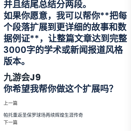
并且结尾总结分两段。
如果你愿意，我可以帮你**把每
个段落扩展到更详细的故事和数
据例证**，让整篇文章达到完整
3000字的学术或新闻报道风格
版本。
九游会J9
你希望我帮你做这个扩展吗？
上一篇
帕托重返圣保罗球场再续辉煌生涯传奇
下一篇