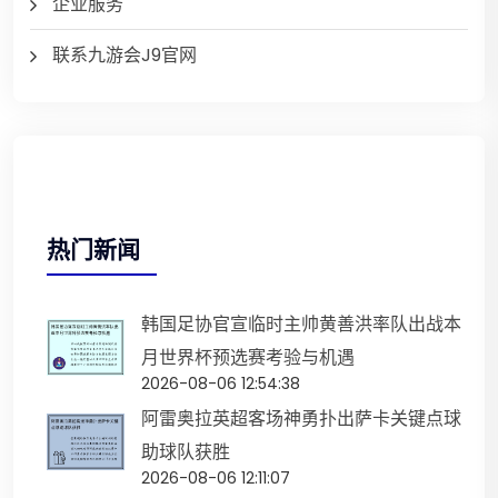
企业服务
联系九游会J9官网
热门新闻
韩国足协官宣临时主帅黄善洪率队出战本
月世界杯预选赛考验与机遇
2026-08-06 12:54:38
阿雷奥拉英超客场神勇扑出萨卡关键点球
助球队获胜
2026-08-06 12:11:07