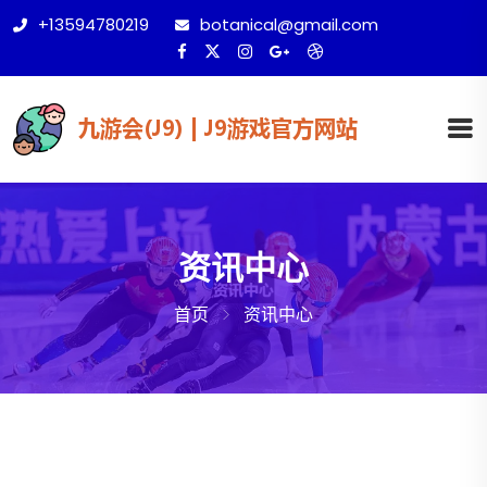
+13594780219
botanical@gmail.com
资讯中心
首页
资讯中心