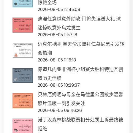
惊艳全场
2026-08-05 12:45:09
迪涅任意球意外助攻 门将失误送大礼 球
迷惊叹意外乌龙发生
2026-08-05 11:57:18
迈克尔·奥利塞天价加盟拜仁慕尼黑引发转
会热潮
2026-08-05 11:16:18
赤道几内亚非洲杯小组赛大胜科特迪瓦创
造历史佳绩
2026-08-05 10:29:37
贝林厄姆晒与母亲在马德里公园散步温馨
照片温暖一刻引发关注
2026-08-05 09:46:26
诺丁汉森林挑战联赛扣分处罚上诉最终被
拒绝