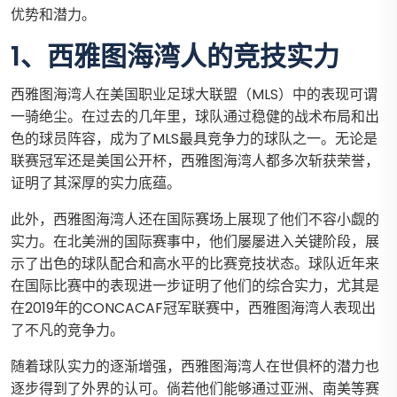
优势和潜力。
1、西雅图海湾人的竞技实力
西雅图海湾人在美国职业足球大联盟（MLS）中的表现可谓
一骑绝尘。在过去的几年里，球队通过稳健的战术布局和出
色的球员阵容，成为了MLS最具竞争力的球队之一。无论是
联赛冠军还是美国公开杯，西雅图海湾人都多次斩获荣誉，
证明了其深厚的实力底蕴。
此外，西雅图海湾人还在国际赛场上展现了他们不容小觑的
实力。在北美洲的国际赛事中，他们屡屡进入关键阶段，展
示了出色的球队配合和高水平的比赛竞技状态。球队近年来
在国际比赛中的表现进一步证明了他们的综合实力，尤其是
在2019年的CONCACAF冠军联赛中，西雅图海湾人表现出
了不凡的竞争力。
随着球队实力的逐渐增强，西雅图海湾人在世俱杯的潜力也
逐步得到了外界的认可。倘若他们能够通过亚洲、南美等赛