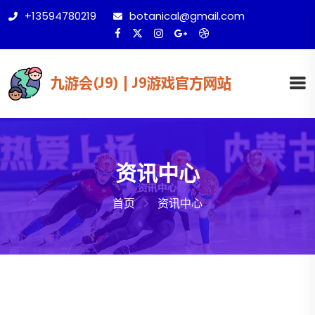
+13594780219
botanical@gmail.com
资讯中心
首页
资讯中心