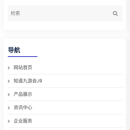
导航
网站首页
知道九游会J9
产品展示
资讯中心
企业服务