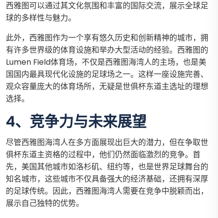
西雅图可以通过其文化氛围和丰富的国际交流，展示全球足
球的多样性与魅力。
此外，西雅图作为一个享有悠久历史和创新精神的城市，拥
有许多世界级的体育设施和举办大型活动的经验。西雅图的
Lumen Field体育场，不仅是西雅图海湾人的主场，也是美
国国内最具现代化设施的足球场之一。这样一座设施完善、
观众容量庞大的体育场所，无疑是世俱杯东道主选址的理想
选择。
4、竞争力与未来展望
尽管西雅图海湾人在多方面展现出巨大的潜力，但在争取世
俱杯东道主资格的过程中，他们仍然面临激烈的竞争。首
先，美国其他城市如洛杉矶、纽约等，也是世界足球舞台的
知名城市，这些城市不仅具备强大的经济基础，还拥有深厚
的足球传统。因此，西雅图海湾人需要在竞争中脱颖而出，
展示自己独特的优势。