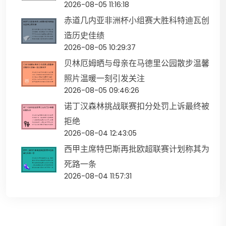
2026-08-05 11:16:18
赤道几内亚非洲杯小组赛大胜科特迪瓦创
造历史佳绩
2026-08-05 10:29:37
贝林厄姆晒与母亲在马德里公园散步温馨
照片温暖一刻引发关注
2026-08-05 09:46:26
诺丁汉森林挑战联赛扣分处罚上诉最终被
拒绝
2026-08-04 12:43:05
西甲主席特巴斯再批欧超联赛计划称其为
死路一条
2026-08-04 11:57:31