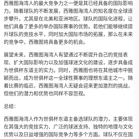
西雅图海湾人的最大竞争力之一便是其已经具备的国际影响
力。随着球队的不断发展，西雅图海湾人的知名度在全球逐
步攀升，尤其是在北美和亚洲地区。球队的国际化进程，让
他们具备了更多的举办国际赛事的优势。若他们能够继续提
升球队的竞技水平，同时加大国际市场的拓展，那么在未来
的竞争中，西雅图将具备更多的机会。
展望未来，西雅图海湾人有望通过不断提升自己的竞技表
现、扩大国际影响力以及加强球迷文化的建设，逐步具备成
为世俱杯东道主的实力。同时，西雅图也将在其他城市中脱
颖而出，成为世俱杯这一全球性赛事的理想东道主之一。随
着比赛的临近，西雅图海湾人无疑会迎来更加激烈的挑战，
但他们的潜力和优势也同样不容忽视。
总结：
西雅图海湾人作为世俱杯东道主备选球队的潜力，主要体现
在其强大的竞技实力、广泛的球迷支持、独特的地理与文化
优势以及日益增强的国际竞争力等多个方面。球队不仅在国