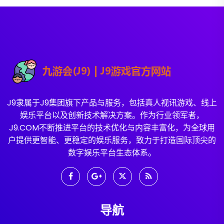
J9隶属于J9集团旗下产品与服务，包括真人视讯游戏、线上
娱乐平台以及创新技术解决方案。作为行业领军者，
J9.COM不断推进平台的技术优化与内容丰富化，为全球用
户提供更智能、更稳定的娱乐服务，致力于打造国际顶尖的
数字娱乐平台生态体系。
导航