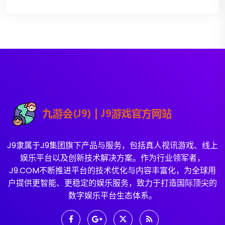
J9隶属于J9集团旗下产品与服务，包括真人视讯游戏、线上
娱乐平台以及创新技术解决方案。作为行业领军者，
J9.COM不断推进平台的技术优化与内容丰富化，为全球用
户提供更智能、更稳定的娱乐服务，致力于打造国际顶尖的
数字娱乐平台生态体系。