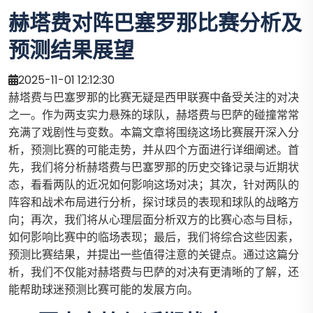
赫塔费对阵巴塞罗那比赛分析及
预测结果展望
2025-11-01 12:12:30
赫塔费与巴塞罗那的比赛无疑是西甲联赛中备受关注的对决
之一。作为两支实力悬殊的球队，赫塔费与巴萨的碰撞常常
充满了戏剧性与变数。本篇文章将围绕这场比赛展开深入分
析，预测比赛的可能走势，并从四个方面进行详细阐述。首
先，我们将分析赫塔费与巴塞罗那的历史交锋记录与近期状
态，看看两队的近况如何影响这场对决；其次，针对两队的
阵容和战术布局进行分析，探讨球员的表现和球队的战略方
向；再次，我们将从心理层面分析双方的比赛心态与目标，
如何影响比赛中的临场表现；最后，我们将综合这些因素，
预测比赛结果，并提出一些值得注意的关键点。通过这篇分
析，我们不仅能对赫塔费与巴萨的对决有更清晰的了解，还
能帮助球迷预测比赛可能的发展方向。