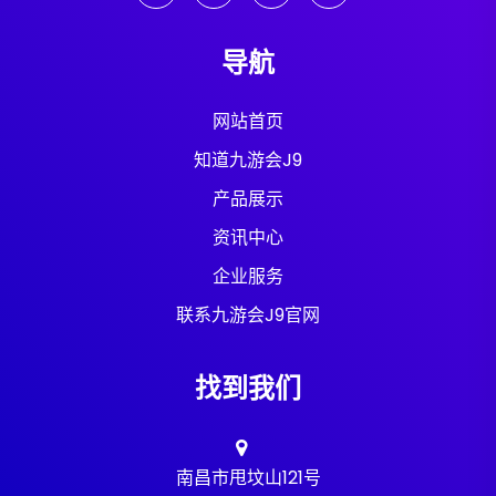
导航
网站首页
知道九游会J9
产品展示
资讯中心
企业服务
联系九游会J9官网
找到我们
南昌市甩坟山121号