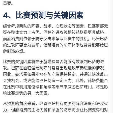
重要。
4、比赛预测与关键因素
综合考虑两队的阵容、战术、心理状态等因素，巴塞罗那无
疑在整体实力上占优。巴萨的进攻线相较赫塔费更具威胁，
而赫塔费则依赖于防守反击来争取比赛中的胜机。尽管巴萨
的进攻阵容更为豪华，但赫塔费的防守体系也常常能够给巴
萨制造麻烦。
比赛的关键因素将在于赫塔费是否能够有效限制巴萨的进
攻。巴萨在面临强硬防守时常常出现进攻节奏缓慢的情况，
因此，赫塔费如果能够在防守端保持稳定，并通过快速反击
寻找机会，或许能给巴萨制造一定压力。此外，赫塔费能否
在比赛中利用定位球和角球等细节来威胁巴萨球门，将是影
响比赛走势的另一大因素。
从预测的角度来看，尽管巴萨拥有更强的阵容深度和进攻火
力，但赫塔费的主场优势和顽强的防守将会让比赛变得相对