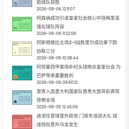
助球队获胜
2026-08-06 12:11:07
阿森纳成功引进皇家社会核心中场梅里诺
强化球队阵容
2026-08-06 11:22:06
阿斯顿维拉主场2-1战胜里尔成功拿下欧
协联三分
2026-08-06 10:38:44
阿劳霍西甲客场补时头球绝杀皇家社会 为
巴萨带来重要胜利
2026-08-06 09:50:12
里奇入选意大利国家队首秀大放异彩表现
惊艳全场
2026-08-05 12:45:09
迪涅任意球意外助攻 门将失误送大礼 球
迷惊叹意外乌龙发生