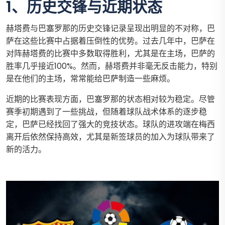
1、历史交锋与近期状态
赫塔费与巴塞罗那的历史交锋记录呈现出明显的不对称，巴
萨在这些比赛中占据着压倒性的优势。过去几年中，巴萨在
对阵赫塔费的比赛中多数取得胜利，尤其是在主场，巴萨的
胜率几乎接近100%。然而，赫塔费并非毫无反击能力，特别
是在他们的主场，常常能给巴萨制造一些麻烦。
近期的比赛表现方面，巴塞罗那的状态相对较为稳定。尽管
赛季初期遇到了一些挑战，但随着球队战术体系的逐步稳
定，巴萨已经找回了强大的竞技状态。球队的进攻端在梅西
离开后依然保持高效，尤其是新签球员的加入为球队带来了
新的活力。