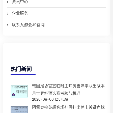
资讯中心
企业服务
联系九游会J9官网
热门新闻
韩国足协官宣临时主帅黄善洪率队出战本
月世界杯预选赛考验与机遇
2026-08-06 12:54:38
阿雷奥拉英超客场神勇扑出萨卡关键点球