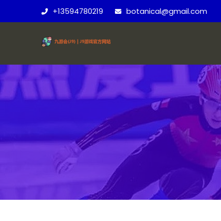
+13594780219
botanical@gmail.com