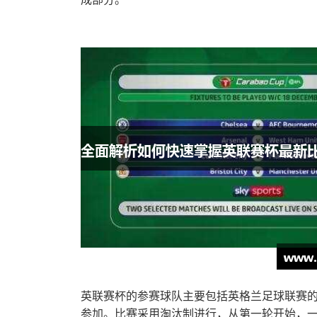
英联赛杯的参赛球队主要包括英格兰足球联赛
参加。比赛采用淘汰制进行，从第一轮开始，