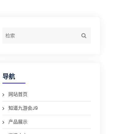
导航
网站首页
知道九游会J9
产品展示