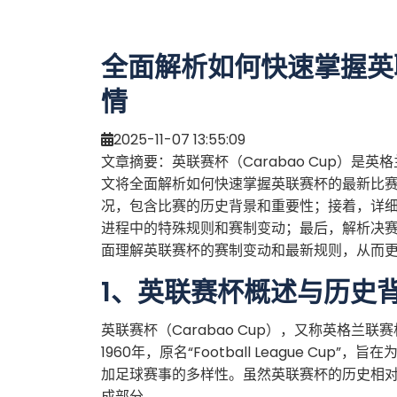
全面解析如何快速掌握英
情
2025-11-07 13:55:09
文章摘要：英联赛杯（Carabao Cup）
文将全面解析如何快速掌握英联赛杯的最新比
况，包含比赛的历史背景和重要性；接着，详
进程中的特殊规则和赛制变动；最后，解析决
面理解英联赛杯的赛制变动和最新规则，从而
1、英联赛杯概述与历史
英联赛杯（Carabao Cup），又称英格
1960年，原名“Football League C
加足球赛事的多样性。虽然英联赛杯的历史相
成部分。