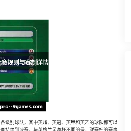
的各级别球队，其中英超、英冠、英甲和英乙的球队都可以
一直持续到决赛。与英格兰足总杯不同的是，联赛杯的赛事