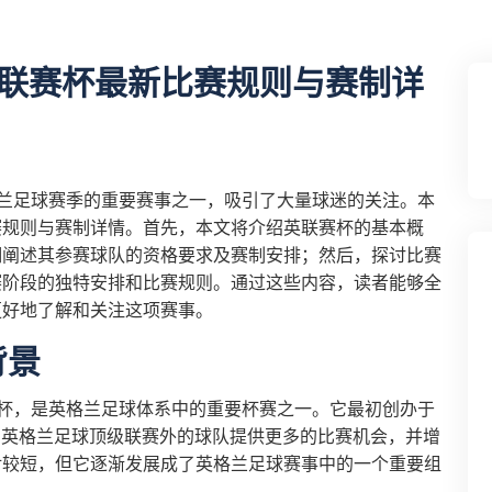
联赛杯最新比赛规则与赛制详
是英格兰足球赛季的重要赛事之一，吸引了大量球迷的关注。本
赛规则与赛制详情。首先，本文将介绍英联赛杯的基本概
细阐述其参赛球队的资格要求及赛制安排；然后，探讨比赛
赛阶段的独特安排和比赛规则。通过这些内容，读者能够全
更好地了解和关注这项赛事。
背景
兰联赛杯，是英格兰足球体系中的重要杯赛之一。它最初创办于
up”，旨在为英格兰足球顶级联赛外的球队提供更多的比赛机会，并增
对较短，但它逐渐发展成了英格兰足球赛事中的一个重要组