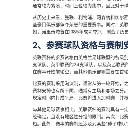
通常较为紧凑，时间上也较为集中，因此对于
从历史上来看，曼联、利物浦、阿森纳和切尔
些豪门俱乐部争夺荣誉的重要赛事。同时，英
如，诺里奇城曾在1985年成功夺冠，创造了历
2、参赛球队资格与赛制
英联赛杯的参赛资格由英格兰足球联盟的各级别
支球队、英甲联赛的24支球队，以及英乙联赛
在赛事开始前轮空，而其他俱乐部则需要在首
比赛的赛制采用淘汰制，通常从第一轮开始，
赛制安排也有所不同，通常有主场和客场之分
规定时间内打成平局，比赛将进入加时赛，并
与其他足球赛事相比，英联赛杯的赛制具有一
经确定，且没有地区性分组的限制。其次，比
短。此外，赛事的赛制还涉及到某些“种子球队