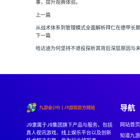
事，提升观赛体验。
上一篇
从战术体系到管理模式全面解析拜仁在德甲长
下一篇
哈达迪为何坚持不退役探析其背后深层原因与
导航
网站首页
J9隶属于J9集团旗下产品与服务，包括
真人视讯游戏、线上娱乐平台以及创新
知道九游