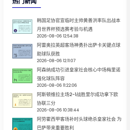
热门新闻
韩国足协官宣临时主帅黄善洪率队出战本
月世界杯预选赛考验与机遇
2026-08-06 12:54:38
阿雷奥拉英超客场神勇扑出萨卡关键点球
助球队获胜
2026-08-06 12:11:07
阿森纳成功引进皇家社会核心中场梅里诺
强化球队阵容
2026-08-06 11:22:06
阿斯顿维拉主场2-1战胜里尔成功拿下欧
协联三分
2026-08-06 10:38:44
阿劳霍西甲客场补时头球绝杀皇家社会 为
巴萨带来重要胜利