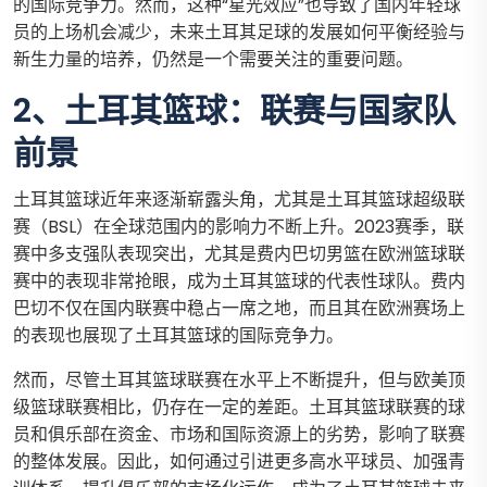
的国际竞争力。然而，这种“星光效应”也导致了国内年轻球
员的上场机会减少，未来土耳其足球的发展如何平衡经验与
新生力量的培养，仍然是一个需要关注的重要问题。
2、土耳其篮球：联赛与国家队
前景
土耳其篮球近年来逐渐崭露头角，尤其是土耳其篮球超级联
赛（BSL）在全球范围内的影响力不断上升。2023赛季，联
赛中多支强队表现突出，尤其是费内巴切男篮在欧洲篮球联
赛中的表现非常抢眼，成为土耳其篮球的代表性球队。费内
巴切不仅在国内联赛中稳占一席之地，而且其在欧洲赛场上
的表现也展现了土耳其篮球的国际竞争力。
然而，尽管土耳其篮球联赛在水平上不断提升，但与欧美顶
级篮球联赛相比，仍存在一定的差距。土耳其篮球联赛的球
员和俱乐部在资金、市场和国际资源上的劣势，影响了联赛
的整体发展。因此，如何通过引进更多高水平球员、加强青