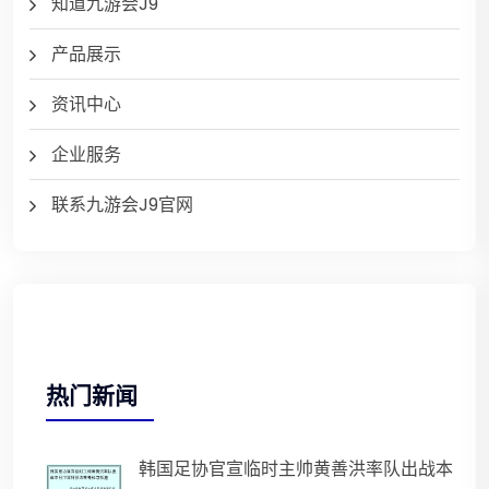
知道九游会J9
产品展示
资讯中心
企业服务
联系九游会J9官网
热门新闻
韩国足协官宣临时主帅黄善洪率队出战本