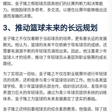
模拟，金子隆之帮助球员提高他们的比赛判断力和决策能
力。他鼓励球员多思考、多交流，以便在比赛中能够做出迅
速而准确的决策。
3、推动篮球未来的长远规划
金子隆之不仅仅着眼于当前球员的培养，更有着长远的发展
眼光。他认为，篮球的未来不仅依赖于现有球员的成绩，还
需要有源源不断的年轻球员涌现出来。因此，他注重青少年
篮球人才的培养，推动了年轻球员从基层到职业联赛的成长
路径。
为了实现这一目标，金子隆之不仅在职业联赛中进行年轻球
员的培养，还积极参与青少年篮球培训的工作。他与各类篮
球学校、青少年篮球俱乐部合作，组织培训活动，发现并培
养潜力巨大的年轻球员。通过为青少年球员提供系统的训练
体系，金子隆之为篮球的未来发展奠定了坚实的基础。
金子隆之还特别重视球员的综合素质教育。他强调，除了技