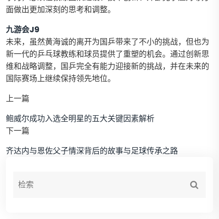
面做出更加深刻的思考和调整。
九游会J9
未来，虽然黄海诚的离开为国乒带来了不小的挑战，但也为
新一代的乒乓球教练和球员提供了重塑的机会。通过创新思
维和战略调整，国乒完全有能力迎接新的挑战，并在未来的
国际赛场上继续保持领先地位。
上一篇
鲍威尔成功入选全明星的五大关键因素解析
下一篇
齐达内与恩佐父子情深背后的故事与足球传承之路