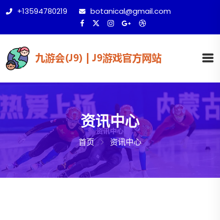
+13594780219
botanical@gmail.com
资讯中心
首页
资讯中心