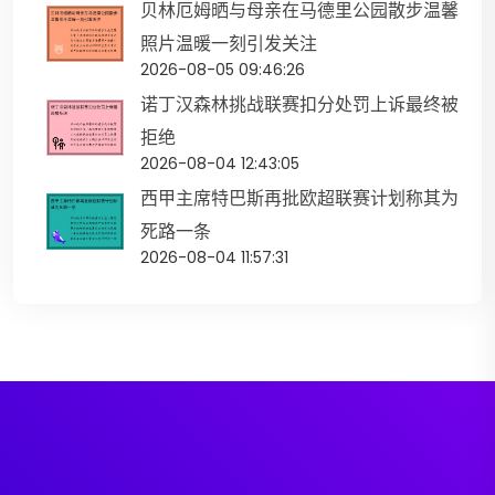
贝林厄姆晒与母亲在马德里公园散步温馨
照片温暖一刻引发关注
2026-08-05 09:46:26
诺丁汉森林挑战联赛扣分处罚上诉最终被
拒绝
2026-08-04 12:43:05
西甲主席特巴斯再批欧超联赛计划称其为
死路一条
2026-08-04 11:57:31