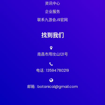
资讯中心
企业服务
联系九游会J9官网
找到我们
南昌市甩坟山121号
电话 : 13594780219
邮箱 : botanical@gmail.com