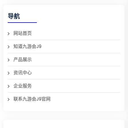
导航
网站首页
知道九游会J9
产品展示
资讯中心
企业服务
联系九游会J9官网