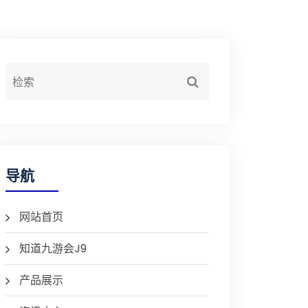
导航
网站首页
知道九游会J9
产品展示