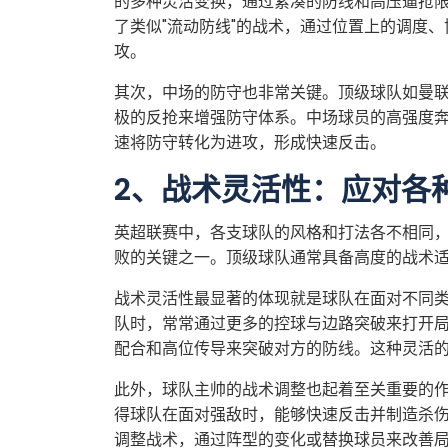
的多种灵活变换，通过紧凑的防线和高压逼抢
了类似"流动防线"的战术，通过位置上的调度
攻。
其次，中场的防守也非常关键。顶级球队如曼
极的反抢来增强防守体系。中场球员的高强度
速将防守转化为进攻，形成快速反击。
2、战术灵活性：应对各
英超联赛中，各支球队的风格和打法各不相同
败的关键之一。顶级球队通常具备高度的战术
战术灵活性最显著的体现就是球队在面对不同
队时，常常通过更多的控球与边路突破来打开
配合和高位传导来突破对方的防线。这种灵活
此外，球队主帅的战术调整也起着至关重要的
得球队在面对强敌时，能够快速反击并制造杀
调整战术，通过阵型的变化或替换球员来改善