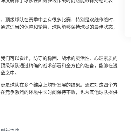
容深度确保了球队在面对多线作战时仍然能够保持稳定表
略。顶级球队在赛季中会有很多比赛，特别是双线作战时，
。通过适当的休整和轮换，球队能够保持球员的最佳状态，
，我们可以看出，防守的稳固、战术的灵活性、心理素质的
。顶级球队通过精确的战术部署和全方位的准备，能够在漫
强敌之中。
，更是球队在多个维度上均衡发展的结果。通过对这四个方
够在竞争激烈的环境中长时间保持不败，也为其他球队提供
的创新之路