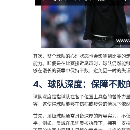
其次，整个球队的心理状态也会影响到比赛的
能力。即便是在比赛接近尾声时，球队仍然能
够在漫长的赛季中保持不败，避免因一时的失
4、球队深度：保障不败
球队深度是指球队在各个位置上具备的替补力
容，这使得球队能够在伤病或疲劳的情况下依
首先，顶级球队通常具备深厚的阵容实力，不
平。例如，曼城在瓜迪奥拉执教下，拥有一支