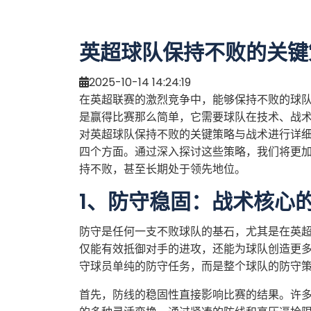
英超球队保持不败的关键
2025-10-14 14:24:19
在英超联赛的激烈竞争中，能够保持不败的球
是赢得比赛那么简单，它需要球队在技术、战
对英超球队保持不败的关键策略与战术进行详
四个方面。通过深入探讨这些策略，我们将更
持不败，甚至长期处于领先地位。
1、防守稳固：战术核心
防守是任何一支不败球队的基石，尤其是在英
仅能有效抵御对手的进攻，还能为球队创造更
守球员单纯的防守任务，而是整个球队的防守
首先，防线的稳固性直接影响比赛的结果。许