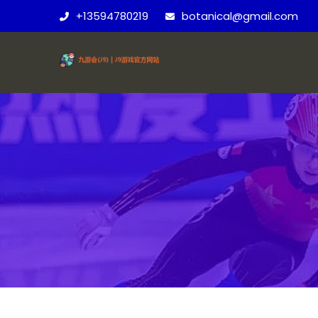
+13594780219
botanical@gmail.com