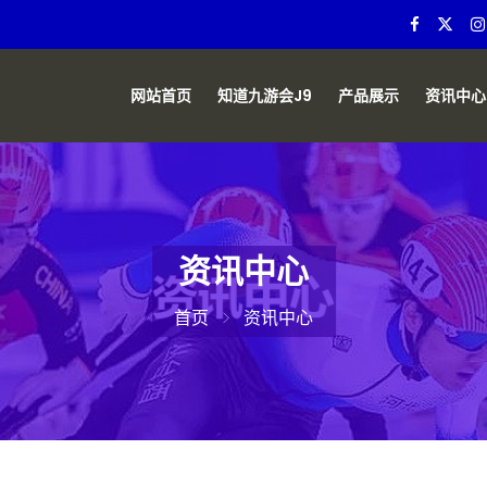
网站首页
知道九游会J9
产品展示
资讯中心
资讯中心
首页
资讯中心