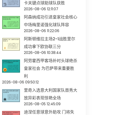
卡关键点球助球队获胜
2026-08-06 12:11:07
阿森纳成功引进皇家社会核心
中场梅里诺强化球队阵容
2026-08-06 11:22:06
阿斯顿维拉主场2-1战胜里尔
成功拿下欧协联三分
2026-08-06 10:38:44
阿劳霍西甲客场补时头球绝杀
皇家社会 为巴萨带来重要胜
利
2026-08-06 09:50:12
里奇入选意大利国家队首秀大
放异彩表现惊艳全场
2026-08-05 12:45:09
迪涅任意球意外助攻 门将失