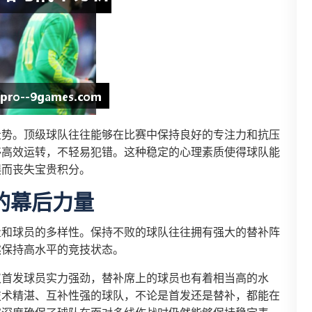
走势。顶级球队往往能够在比赛中保持良好的专注力和抗压
够高效运转，不轻易犯错。这种稳定的心理素质使得球队能
误而丧失宝贵积分。
的幕后力量
量和球员的多样性。保持不败的球队往往拥有强大的替补阵
然保持高水平的竞技状态。
仅首发球员实力强劲，替补席上的球员也有着相当高的水
技术精湛、互补性强的球队，不论是首发还是替补，都能在