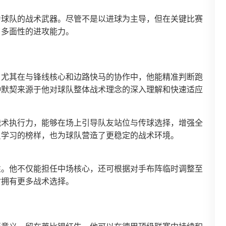
为球队的战术武器。尽管不是以进球为主导，但在关键比赛
了多面性的进攻能力。
，尤其在与锋线核心和边路快马的协作中，他能精准判断跑
种默契来源于他对球队整体战术理念的深入理解和快速适应
战术执行力，能够在场上引导队友站位与传球选择，增强全
员学习的榜样，也为球队营造了更稳定的战术环境。
性。他不仅能担任中场核心，还可根据对手布阵临时调整至
时拥有更多战术选择。