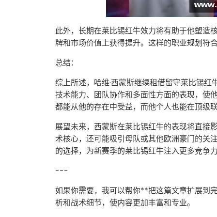
此外，长期在莱比锡红牛效力将有助于他塑造
牌和市场价值上获得提升。这样的职业规划符
总结：
综上所述，哈维·西蒙斯继续租借留守莱比锡红
技术能力、团队协作和多面性方面的表现，使
都能从他的存在中受益，而他个人也能在顶级
展望未来，西蒙斯在莱比锡红牛的表现将直接
术核心，还可能吸引母队或其他欧洲豪门的关
的选择，为新赛季的莱比锡红牛注入更多竞争
---
如果你需要，我可以帮你**把这篇文章扩展到完
析和战术细节，使内容更加丰富和专业。