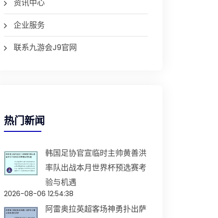
资讯中心
企业服务
联系九游会J9官网
热门新闻
韩国足协官宣临时主帅黄善洪
率队出战本月世界杯预选赛考
验与机遇
2026-08-06 12:54:38
阿雷奥拉英超客场神勇扑出萨