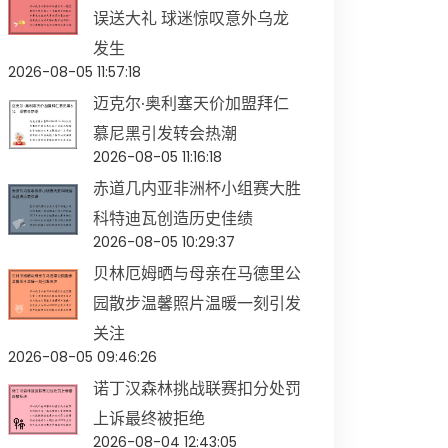
误送大礼 球迷惊叹意外乌龙
发生
2026-08-05 11:57:18
迈克尔·奥利塞天价加盟拜仁
慕尼黑引发转会热潮
2026-08-05 11:16:18
赤道几内亚非洲杯小组赛大胜
科特迪瓦创造历史佳绩
2026-08-05 10:29:37
贝林厄姆晒与母亲在马德里公
园散步温馨照片温暖一刻引发
关注
2026-08-05 09:46:26
诺丁汉森林挑战联赛扣分处罚
上诉最终被拒绝
2026-08-04 12:43:05