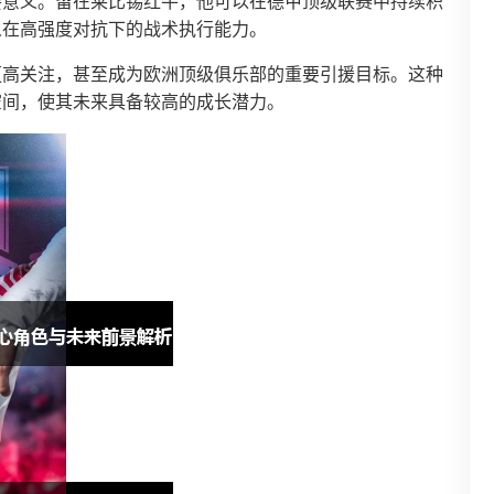
要意义。留在莱比锡红牛，他可以在德甲顶级联赛中持续积
人在高强度对抗下的战术执行能力。
更高关注，甚至成为欧洲顶级俱乐部的重要引援目标。这种
空间，使其未来具备较高的成长潜力。