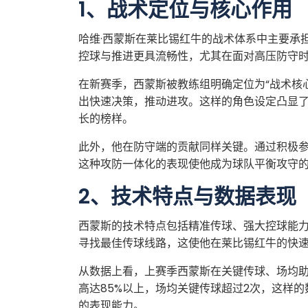
1、战术定位与核心作用
哈维·西蒙斯在莱比锡红牛的战术体系中主要承
控球与推进更具流畅性，尤其在面对高压防守
在新赛季，西蒙斯被教练组明确定位为“战术核
出快速决策，推动进攻。这样的角色设定凸显
长的榜样。
此外，他在防守端的贡献同样关键。通过积极
这种攻防一体化的表现使他成为球队平衡攻守
2、技术特点与数据表现
西蒙斯的技术特点包括精准传球、强大控球能
寻找最佳传球线路，这使他在莱比锡红牛的快
从数据上看，上赛季西蒙斯在关键传球、场均
高达85%以上，场均关键传球超过2次，这样
的表现能力。