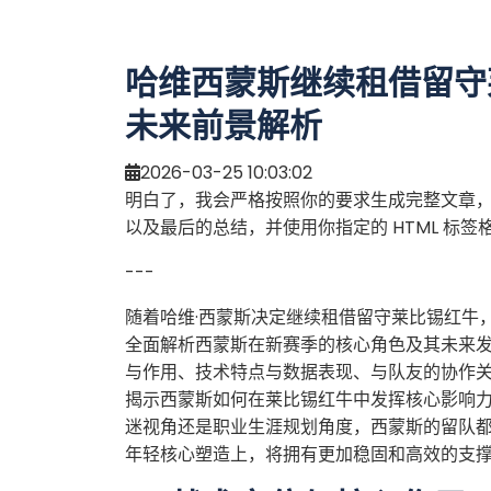
哈维西蒙斯继续租借留守
未来前景解析
2026-03-25 10:03:02
明白了，我会严格按照你的要求生成完整文章
以及最后的总结，并使用你指定的 HTML 标
---
随着哈维·西蒙斯决定继续租借留守莱比锡红牛
全面解析西蒙斯在新赛季的核心角色及其未来
与作用、技术特点与数据表现、与队友的协作
揭示西蒙斯如何在莱比锡红牛中发挥核心影响
迷视角还是职业生涯规划角度，西蒙斯的留队
年轻核心塑造上，将拥有更加稳固和高效的支