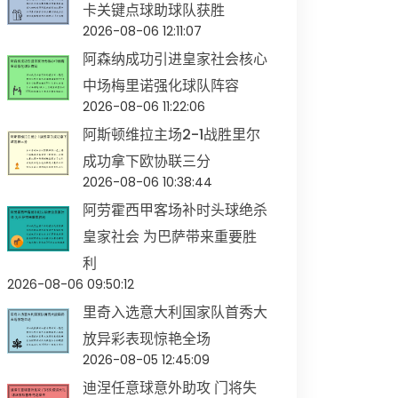
卡关键点球助球队获胜
2026-08-06 12:11:07
阿森纳成功引进皇家社会核心
中场梅里诺强化球队阵容
2026-08-06 11:22:06
阿斯顿维拉主场2-1战胜里尔
成功拿下欧协联三分
2026-08-06 10:38:44
阿劳霍西甲客场补时头球绝杀
皇家社会 为巴萨带来重要胜
利
2026-08-06 09:50:12
里奇入选意大利国家队首秀大
放异彩表现惊艳全场
2026-08-05 12:45:09
迪涅任意球意外助攻 门将失