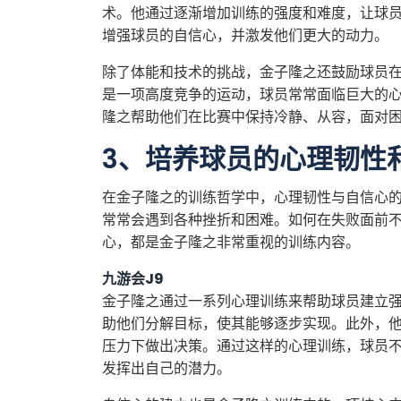
术。他通过逐渐增加训练的强度和难度，让球
增强球员的自信心，并激发他们更大的动力。
除了体能和技术的挑战，金子隆之还鼓励球员
是一项高度竞争的运动，球员常常面临巨大的
隆之帮助他们在比赛中保持冷静、从容，面对
3、培养球员的心理韧性
在金子隆之的训练哲学中，心理韧性与自信心
常常会遇到各种挫折和困难。如何在失败面前
心，都是金子隆之非常重视的训练内容。
九游会J9
金子隆之通过一系列心理训练来帮助球员建立
助他们分解目标，使其能够逐步实现。此外，
压力下做出决策。通过这样的心理训练，球员
发挥出自己的潜力。