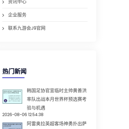
资讯中心
企业服务
联系九游会J9官网
热门新闻
韩国足协官宣临时主帅黄善洪
率队出战本月世界杯预选赛考
验与机遇
2026-08-06 12:54:38
阿雷奥拉英超客场神勇扑出萨