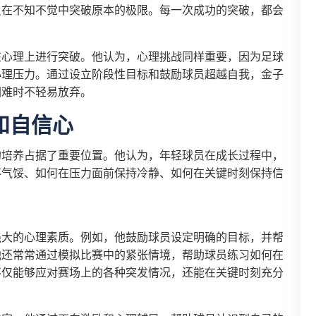
员在不知不觉中突破原本的极限。每一次成功的突破，都会
在心理上进行突破。他认为，心理挑战同样重要，因为足球
心理压力。通过设立阶段性目标和鼓励球员超越自我，金子
困难时不轻易放弃。
和自信心
的培养占据了重要位置。他认为，年轻球员在成长过程中，
不气馁、如何在压力面前保持冷静、如何在关键时刻保持信
强大的心理素质。例如，他鼓励球员设定明确的目标，并帮
他还常常通过模拟比赛中的紧张情境，帮助球员练习如何在
不仅能够应对赛场上的各种突发情况，还能在关键时刻充分