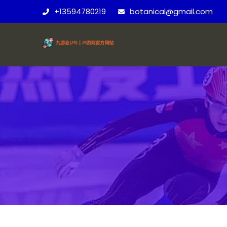
+13594780219
botanical@gmail.com