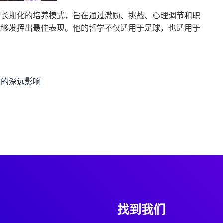
、长期化的培养模式，旨在通过激励、挑战、心理调节和职
能够发挥出最佳表现。他的哲学不仅适用于足球，也适用于
。
球的深远影响
找到我们