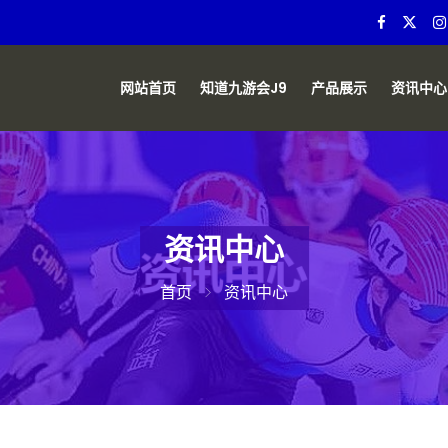
网站首页
知道九游会J9
产品展示
资讯中心
资讯中心
首页
资讯中心