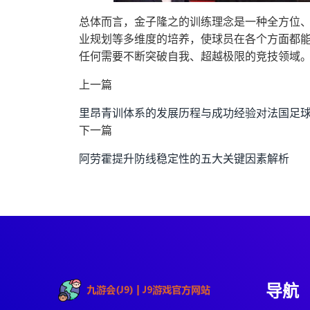
总体而言，金子隆之的训练理念是一种全方位
业规划等多维度的培养，使球员在各个方面都
任何需要不断突破自我、超越极限的竞技领域
上一篇
里昂青训体系的发展历程与成功经验对法国足
下一篇
阿劳霍提升防线稳定性的五大关键因素解析
导航