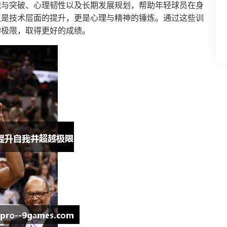
战与突破、心理韧性以及长期发展规划，帮助年轻球员在身
仅是技术层面的提升，更是心理与精神的锤炼。通过这些训
的极限，取得更好的成绩。