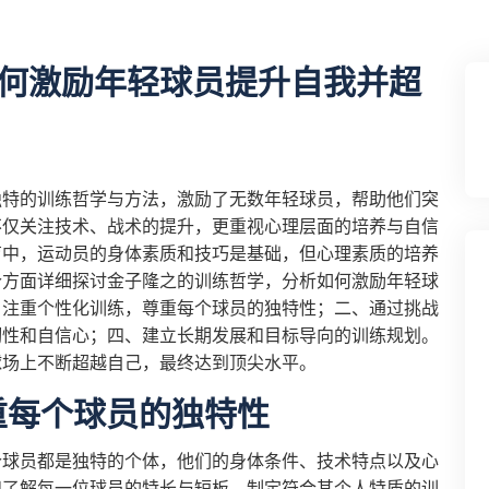
何激励年轻球员提升自我并超
独特的训练哲学与方法，激励了无数年轻球员，帮助他们突
不仅关注技术、战术的提升，更重视心理层面的培养与自信
育中，运动员的身体素质和技巧是基础，但心理素质的培养
个方面详细探讨金子隆之的训练哲学，分析如何激励年轻球
、注重个性化训练，尊重每个球员的独特性；二、通过挑战
韧性和自信心；四、建立长期发展和目标导向的训练规划。
球场上不断超越自己，最终达到顶尖水平。
重每个球员的独特性
个球员都是独特的个体，他们的身体条件、技术特点以及心
和了解每一位球员的特长与短板，制定符合其个人特质的训