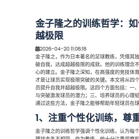
金子隆之的训练哲学：如
越极限
2026-04-20 11:08:18
金子隆之，作为日本著名的足球教练，凭借其
破自我，达成超越极限的成就。他的训练理念
心的建立。金子隆之深知，在高强度的竞技体
才是让球员实现极限突破的关键。本文将从四
员提升自我并超越极限。这四个方面包括：一
与突破激发球员的潜力；三、培养球员的心理
通过这些方法，金子隆之能够帮助年轻球员在
1、注重个性化训练，尊
金子隆之的训练哲学强调个性化训练，认为每
理状态各不相同。作为教练，他十分注重观察