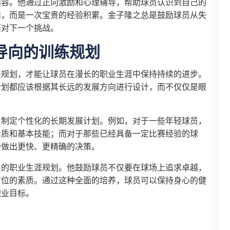
内容。他通过正向激励和心理辅导，帮助球员认识到自己的
结，而是一次宝贵的经验积累。金子隆之总是鼓励球员从失
面对下一个挑战。
导向的训练规划
展规划，才能让球员在漫长的职业生涯中保持持续的进步。
计划都应该根据其长远的发展方向进行设计，而不仅仅是眼
，制定个性化的长期发展计划。例如，对于一些年轻球员，
素质和基本技能；而对于那些已经具备一定比赛经验的球
中做出更快、更精确的决策。
员的职业生涯规划。他鼓励球员不仅要在球场上追求卓越，
方位的素质。通过这种全面的培养，球员可以保持身心的健
职业目标。