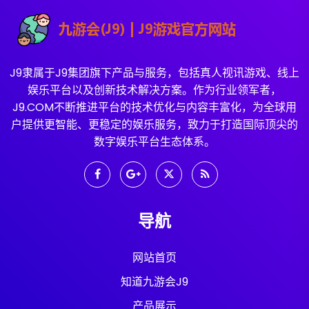
J9隶属于J9集团旗下产品与服务，包括真人视讯游戏、线上
娱乐平台以及创新技术解决方案。作为行业领军者，
J9.COM不断推进平台的技术优化与内容丰富化，为全球用
户提供更智能、更稳定的娱乐服务，致力于打造国际顶尖的
数字娱乐平台生态体系。
导航
网站首页
知道九游会J9
产品展示