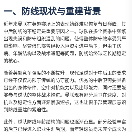
一、防线现状与重建背景
近年来曼联在英超赛场上的表现始终难以恢复昔日巅峰，其
中后防线的不稳定是重要原因之一。球队在多个赛季中频繁
出现失误和防守组织混乱的问题，使得整体防守效率受到严
重影响。尽管俱乐部曾经投入巨资引进中后卫，但由于伤
病、年龄结构以及战术适配等问题，防线始终缺乏长期稳定
的核心。
随着英超竞争强度的不断提升，现代足球对于中后卫的要求
已经不仅仅局限于传统的防守能力。优秀的中后卫需要具备
出色的身体条件、空中对抗能力以及出球能力，同时还要能
够参与球队的整体战术推进。曼联现有部分后卫在速度、对
抗以及稳定性方面逐渐暴露短板，这也让俱乐部管理层意识
到防线重建的紧迫性。
此外，球队防线年龄结构的问题也逐渐凸显。部分经验丰富
的后卫已经进入职业生涯后期，而年轻球员尚未完全成长为