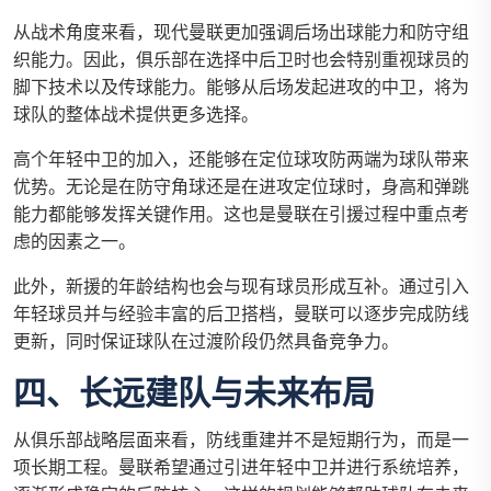
从战术角度来看，现代曼联更加强调后场出球能力和防守组
织能力。因此，俱乐部在选择中后卫时也会特别重视球员的
脚下技术以及传球能力。能够从后场发起进攻的中卫，将为
球队的整体战术提供更多选择。
高个年轻中卫的加入，还能够在定位球攻防两端为球队带来
优势。无论是在防守角球还是在进攻定位球时，身高和弹跳
能力都能够发挥关键作用。这也是曼联在引援过程中重点考
虑的因素之一。
此外，新援的年龄结构也会与现有球员形成互补。通过引入
年轻球员并与经验丰富的后卫搭档，曼联可以逐步完成防线
更新，同时保证球队在过渡阶段仍然具备竞争力。
四、长远建队与未来布局
从俱乐部战略层面来看，防线重建并不是短期行为，而是一
项长期工程。曼联希望通过引进年轻中卫并进行系统培养，