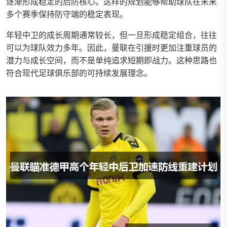
逐渐形成稳定的后防核心。这样的规划能够帮助球队在未来
多个赛季保持防守端的稳定表现。
年轻中卫的成长周期通常较长，但一旦形成稳定组合，往往
可以为球队效力多年。因此，曼联在引援时更加注重球员的
潜力与成长空间，而不是单纯追求短期即战力。这种思路也
符合现代足球俱乐部的可持续发展理念。