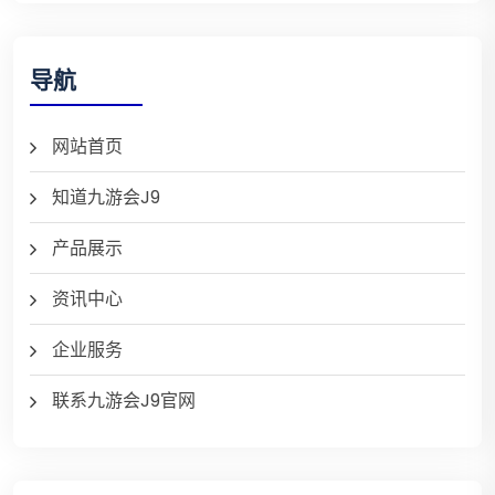
导航
网站首页
知道九游会J9
产品展示
资讯中心
企业服务
联系九游会J9官网