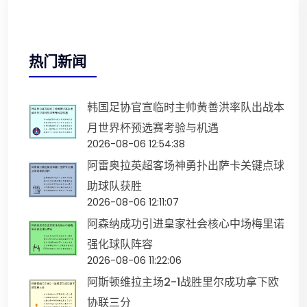
热门新闻
韩国足协官宣临时主帅黄善洪率队出战本
月世界杯预选赛考验与机遇
2026-08-06 12:54:38
阿雷奥拉英超客场神勇扑出萨卡关键点球
助球队获胜
2026-08-06 12:11:07
阿森纳成功引进皇家社会核心中场梅里诺
强化球队阵容
2026-08-06 11:22:06
阿斯顿维拉主场2-1战胜里尔成功拿下欧
协联三分