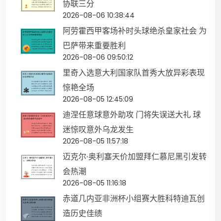
协联三分
2026-08-06 10:38:44
阿劳霍西甲客场补时头球绝杀皇家社会 为
巴萨带来重要胜利
2026-08-06 09:50:12
里奇入选意大利国家队首秀大放异彩表现
惊艳全场
2026-08-05 12:45:09
迪涅任意球意外助攻 门将失误送大礼 球
迷惊叹意外乌龙发生
2026-08-05 11:57:18
迈克尔·奥利塞天价加盟拜仁慕尼黑引发转
会热潮
2026-08-05 11:16:18
赤道几内亚非洲杯小组赛大胜科特迪瓦创
造历史佳绩