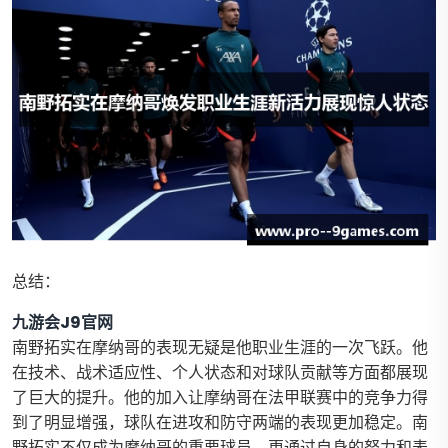
总结：
九游会J9官网
南野拓实在摩纳哥的表现无疑是他职业生涯的一次飞跃。他
在技术、战术适应性、个人状态和对球队贡献等方面都展现
了巨大的提升。他的加入让摩纳哥在法甲联赛中的竞争力得
到了明显增强，球队在进攻和防守两端的表现更加稳定。南
野拓实不仅成为摩纳哥的重要球员，更通过自身的努力和表