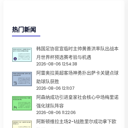
热门新闻
韩国足协官宣临时主帅黄善洪率队出战本
月世界杯预选赛考验与机遇
2026-08-06 12:54:38
阿雷奥拉英超客场神勇扑出萨卡关键点球
助球队获胜
2026-08-06 12:11:07
阿森纳成功引进皇家社会核心中场梅里诺
强化球队阵容
2026-08-06 11:22:06
阿斯顿维拉主场2-1战胜里尔成功拿下欧