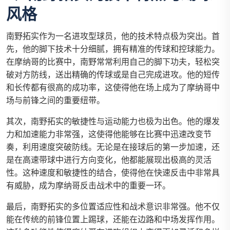
风格
南野拓实作为一名进攻型球员，他的技术特点极为突出。首
先，他的脚下技术十分细腻，拥有精准的传球和控球能力。
在摩纳哥的比赛中，南野常常利用自己的脚下功夫，轻松突
破对方防线，送出精确的传球或是自己完成进攻。他的短传
和长传都有很高的成功率，这使得他在场上成为了摩纳哥中
场与前锋之间的重要纽带。
其次，南野拓实的敏捷性与运动能力也极为出色。他的爆发
力和加速能力非常强，这使得他能够在比赛中迅速改变节
奏，利用速度突破防线。无论是在接球后的第一步加速，还
是在高速带球中进行方向变化，他都能展现出极高的灵活
性。这种速度和敏捷性的结合，使得他在快速反击中非常具
有威胁，成为摩纳哥反击战术中的重要一环。
最后，南野拓实的多位置适应性和战术意识非常强。他不仅
能在传统的前锋位置上踢球，还能在边路和中场发挥作用。