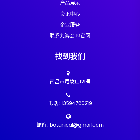
产品展示
资讯中心
企业服务
联系九游会J9官网
找到我们
南昌市甩坟山121号
电话 : 13594780219
邮箱 : botanical@gmail.com