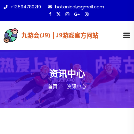
+13594780219
botanical@gmail.com
资讯中心
首页
资讯中心