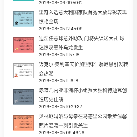
2026-08-06 09:50:12
里奇入选意大利国家队首秀大放异彩表现
惊艳全场
2026-08-05 12:45:09
迪涅任意球意外助攻 门将失误送大礼 球
迷惊叹意外乌龙发生
2026-08-05 11:57:18
迈克尔·奥利塞天价加盟拜仁慕尼黑引发转
会热潮
2026-08-05 11:16:18
赤道几内亚非洲杯小组赛大胜科特迪瓦创
造历史佳绩
2026-08-05 10:29:37
贝林厄姆晒与母亲在马德里公园散步温馨
照片温暖一刻引发关注
2026-08-05 09:46:26