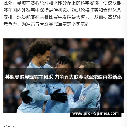
此外，曼城在赛程管理和体能分配上的科学安排，使球队能
够在国内外赛事中保持最佳状态。通过轮换阵容和合理休息
安排，球员能够在关键比赛中发挥最大潜力，从而提高整体
竞争力，为冲击五大联赛冠军奠定坚实基础。