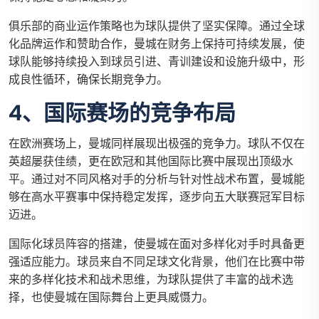
俱乐部的商业运作策略也为球队提供了坚实保障。通过全球
化品牌运作和赞助合作，曼城在财务上保持可持续发展，使
球队能够持续投入到球员引进、青训建设和设施升级中，形
成良性循环，确保长期竞争力。
4、国际赛场的竞争布局
在欧洲赛场上，曼城同样展现出极强的竞争力。球队不仅在
英超屡获佳绩，更在欧冠和其他国际比赛中展现出顶级水
平。通过对不同风格对手的分析与针对性战术布置，曼城能
够在高水平赛事中保持稳定发挥，逐步向五大联赛冠军目标
迈进。
国际化球员阵容的搭建，使曼城在面对多样化对手时具备更
强适应能力。球员来自不同足球文化背景，他们在比赛中带
来的多样化技术和战术思维，为球队提供了丰富的战术选
择，也使曼城在国际舞台上更具威慑力。