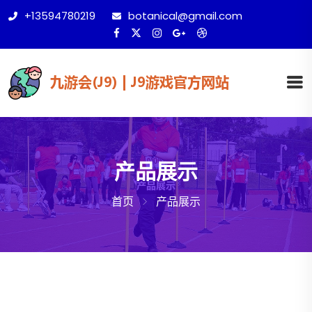
+13594780219
botanical@gmail.com
产品展示
首页
产品展示