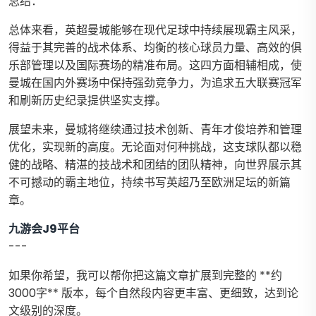
总结：
总体来看，英超曼城能够在现代足球中持续展现霸主风采，
得益于其完善的战术体系、均衡的核心球员力量、高效的俱
乐部管理以及国际赛场的精准布局。这四方面相辅相成，使
曼城在国内外赛场中保持强劲竞争力，为追求五大联赛冠军
和刷新历史纪录提供坚实支撑。
展望未来，曼城将继续通过技术创新、青年才俊培养和管理
优化，实现新的高度。无论面对何种挑战，这支球队都以稳
健的战略、精湛的技战术和团结的团队精神，向世界展示其
不可撼动的霸主地位，持续书写英超乃至欧洲足坛的新篇
章。
九游会J9平台
---
如果你希望，我可以帮你把这篇文章扩展到完整的 **约
3000字** 版本，每个自然段内容更丰富、更细致，达到论
文级别的深度。