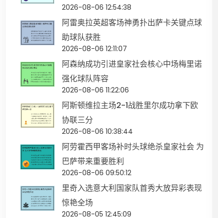
2026-08-06 12:54:38
阿雷奥拉英超客场神勇扑出萨卡关键点球
助球队获胜
2026-08-06 12:11:07
阿森纳成功引进皇家社会核心中场梅里诺
强化球队阵容
2026-08-06 11:22:06
阿斯顿维拉主场2-1战胜里尔成功拿下欧
协联三分
2026-08-06 10:38:44
阿劳霍西甲客场补时头球绝杀皇家社会 为
巴萨带来重要胜利
2026-08-06 09:50:12
里奇入选意大利国家队首秀大放异彩表现
惊艳全场
2026-08-05 12:45:09