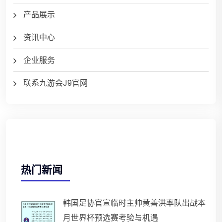
产品展示
资讯中心
企业服务
联系九游会J9官网
热门新闻
韩国足协官宣临时主帅黄善洪率队出战本
月世界杯预选赛考验与机遇