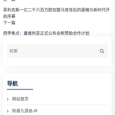
菲利克斯一亿二千六百万欧加盟马竞背后的豪赌与新时代开
启序幕
下一篇
西甲焦点：塞维利亚正式公布全新赞助合作计划
导航
网站首页
知道九游会J9