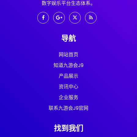
数字娱乐平台生态体系。
导航
网站首页
知道九游会J9
产品展示
资讯中心
企业服务
联系九游会J9官网
找到我们