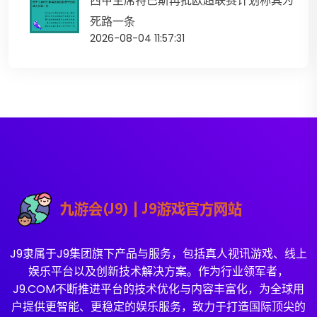
西甲主席特巴斯再批欧超联赛计划称其为
死路一条
2026-08-04 11:57:31
J9隶属于J9集团旗下产品与服务，包括真人视讯游戏、线上
娱乐平台以及创新技术解决方案。作为行业领军者，
J9.COM不断推进平台的技术优化与内容丰富化，为全球用
户提供更智能、更稳定的娱乐服务，致力于打造国际顶尖的