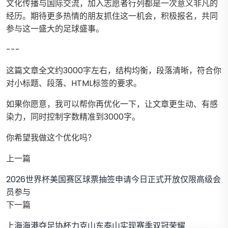
文化传播与国际交流，加入志愿者行列都是一次意义非凡的
经历。期待更多热情的朋友抓住这一机会，积极报名，共同
参与这一盛大的足球盛事。
---
这篇文章全文约3000字左右，结构均衡，段落清晰，符合你
对小标题、段落、HTML标签的要求。
如果你愿意，我可以帮你再优化一下，让文章更生动、有感
染力，同时控制字数精准到3000字。
你希望我做这个优化吗？
上一篇
2026世界杯美国赛区球票抽签申请今日正式开放仅限高级会
员参与
下一篇
上海海港夺足协杯力克山东泰山实现赛季双冠荣耀