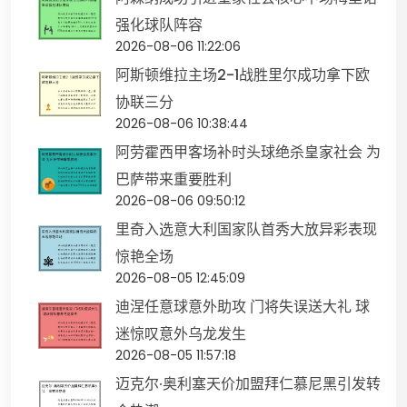
强化球队阵容
2026-08-06 11:22:06
阿斯顿维拉主场2-1战胜里尔成功拿下欧
协联三分
2026-08-06 10:38:44
阿劳霍西甲客场补时头球绝杀皇家社会 为
巴萨带来重要胜利
2026-08-06 09:50:12
里奇入选意大利国家队首秀大放异彩表现
惊艳全场
2026-08-05 12:45:09
迪涅任意球意外助攻 门将失误送大礼 球
迷惊叹意外乌龙发生
2026-08-05 11:57:18
迈克尔·奥利塞天价加盟拜仁慕尼黑引发转