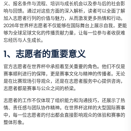
义、报名条件与流程、培训与成长机会以及参与后的社会影
响与回馈。通过对这些方面的深入解析，读者可以全面了解
加入志愿者行列的价值与魅力，从而激发更多热情和行动。
2026年世界杯志愿者不仅能够在国际舞台上展示自我，更能
够为全球足球文化的传播贡献力量，让每一位参与者收获难
忘经历与人生成长。
1、志愿者的重要意义
官方志愿者在世界杯中承担着至关重要的角色。他们不仅是
赛事顺利进行的保障，更是赛事文化与精神的传播者。无论
是在比赛现场引导观众，还是在志愿者服务中心提供咨询，
志愿者都是赛事与公众之间的桥梁。
志愿者的工作不仅体现了组织能力和沟通技巧，还展示了热
情、责任感与团队协作精神。在世界杯这样的大型国际赛事
中，每一位志愿者的付出都会直接影响观众的体验和赛事的
整体形象。