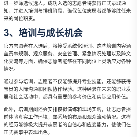
进一步筛选候选人。成功入选的志愿者将获得正式录取通
知，并进入培训与排班阶段，确保每位志愿者都能够胜任未
来的岗位职责。
3、培训与成长机会
官方志愿者在入选后，将接受系统化培训。这些培训内容涵
盖赛事规则、观众服务、安全管理、紧急情况处理以及跨文
化交流等方面，确保志愿者能够在不同岗位上灵活应对各种
情况。
通过参与培训，志愿者不仅能够提升专业技能，还能够获得
宝贵的人际沟通和团队协作经验。这种经验在未来的职业发
展和社会活动中，都具有重要的参考价值和实际应用价值。
此外，培训期间还会安排模拟演练和现场实践，让志愿者提
前体验真实工作环境，熟悉场馆布局和观众流动情况。这样
的经历能够极大提升志愿者的自信心和应变能力，使他们在
正式赛事中表现出色。