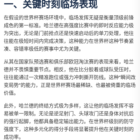
一、关键时刻临场表现
在假设的世界杯赛场环境中，临场发挥无疑是衡量顶级前锋
成色的第一标准。哈兰德在高强度比赛中的即时反应能力极
为突出，无论是门前抢点还是快速启动后的单刀处理，他往
往能在极短时间内完成决策，这种能力在世界杯这种节奏紧
凑、容错率极低的赛事中尤为关键。
从其在国家队预选赛和俱乐部欧冠淘汰赛的表现来看，哈兰
德并不畏惧重要节点。相反，他在比分胶着或球队受压时，
往往能通过一次精准跑位或强力冲刺撕开防线。这种“瞬间改
变局势”的能力，正是世界杯赛场最稀缺、也最被倚重的临场
价值。
此外，哈兰德的终结方式极为多样，这让他的临场发挥不容
易被单一限制。无论是逆足射门、头球攻门还是身体对抗后
的强行起脚，他都具备稳定输出能力。在世界杯级别的防守
强度下，这种多元化的得分手段将显著提升他在关键时刻的
成功率。