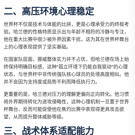
二、高压环境心理稳定
世界杯不仅是技术与体能的比拼，更是心理承受力的终极考
验。哈兰德的性格特质显示出与年龄不相符的冷静与专注，
他在重大比赛中很少被外界因素干扰，这为其在世界杯舞台
上的心理表现提供了坚实基础。
在国家队层面，挪威整体实力并不占优，但哈兰德在场上始
终保持明确目标感，这种“孤立环境下仍能自我驱动”的心理
状态，与世界杯中非传统强队核心球员的处境高度相似。他
并不会因为支持度或局势不利而降低执行力。
更重要的是，哈兰德对压力的理解更偏向正向转化。他习惯
将外界期待转化为进攻侵略性，这种心理机制一旦置于世界
杯舞台，反而可能促使他在焦灼比赛中表现得更具攻击欲
望，从而提升整体威胁等级。
三、战术体系适配能力