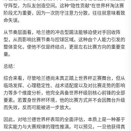
守阵型，为队友创造空间。这种“隐性贡献”在世界杯淘汰赛
阶段尤为重要，因为一次防守注意力分散，往往就意味着致
命失误。
从节奏层面看，哈兰德的冲击型踢法能够迫使对手回收阵
型，从而影响比赛节奏与控球区域。这种由个人能力引发的
整体变化，使他不仅是终结点，更是左右比赛方向的重要变
量。
总结：
综合来看，尽管哈兰德尚未真正踏上世界杯正赛舞台，但从
临场发挥、心理稳定性、战术适配度以及对比赛走势的影响
力等多个维度分析，他完全具备世界杯级别核心前锋的全部
要素。若置身世界杯环境，他的比赛方式并不会因舞台升级
而失效，反而可能被进一步放大。
因此，对哈兰德世界杯表现的全面评估，本质上是一种基于
现实能力与大赛规律的理性推演。可以预见，一旦他获得真