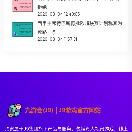
拒绝
2026-08-04 12:43:05
西甲主席特巴斯再批欧超联赛计划称其为
死路一条
2026-08-04 11:57:31
J9隶属于J9集团旗下产品与服务，包括真人视讯游戏、线上