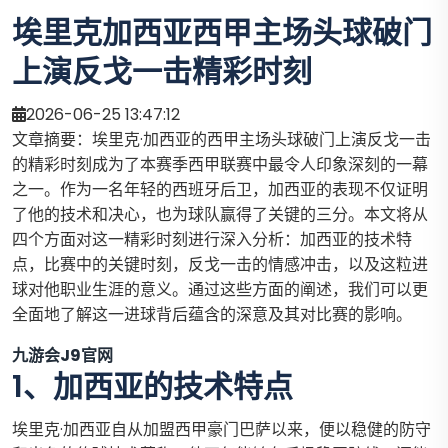
埃里克加西亚西甲主场头球破门
上演反戈一击精彩时刻
2026-06-25 13:47:12
文章摘要：埃里克·加西亚的西甲主场头球破门上演反戈一击
的精彩时刻成为了本赛季西甲联赛中最令人印象深刻的一幕
之一。作为一名年轻的西班牙后卫，加西亚的表现不仅证明
了他的技术和决心，也为球队赢得了关键的三分。本文将从
四个方面对这一精彩时刻进行深入分析：加西亚的技术特
点，比赛中的关键时刻，反戈一击的情感冲击，以及这粒进
球对他职业生涯的意义。通过这些方面的阐述，我们可以更
全面地了解这一进球背后蕴含的深意及其对比赛的影响。
九游会J9官网
1、加西亚的技术特点
埃里克·加西亚自从加盟西甲豪门巴萨以来，便以稳健的防守