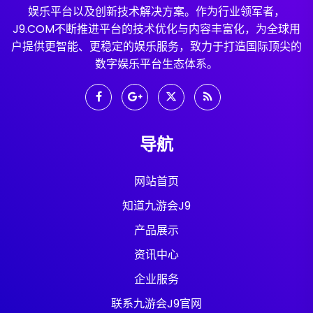
娱乐平台以及创新技术解决方案。作为行业领军者，
J9.COM不断推进平台的技术优化与内容丰富化，为全球用
户提供更智能、更稳定的娱乐服务，致力于打造国际顶尖的
数字娱乐平台生态体系。
导航
网站首页
知道九游会J9
产品展示
资讯中心
企业服务
联系九游会J9官网