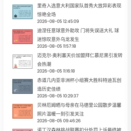
里奇入选意大利国家队首秀大放异彩表现
惊艳全场
2026-08-05 12:45:09
迪涅任意球意外助攻 门将失误送大礼 球
迷惊叹意外乌龙发生
2026-08-05 11:57:18
迈克尔·奥利塞天价加盟拜仁慕尼黑引发转
会热潮
2026-08-05 11:16:18
赤道几内亚非洲杯小组赛大胜科特迪瓦创
造历史佳绩
2026-08-05 10:29:37
贝林厄姆晒与母亲在马德里公园散步温馨
照片温暖一刻引发关注
2026-08-05 09:46:26
诺丁汉森林挑战联赛扣分处罚上诉最终被