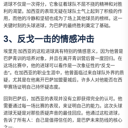
进球不仅是一次得分，它象征着球队不屈不挠的精神和对胜
利的渴望。加西亚的表现无疑在球队士气上起到了积极的作
用，而他的冷静和坚韧也成为了场上其他球员的榜样。这一
关键时刻的头球进球，为巴萨的最终胜利奠定了基础。
3、反戈一击的情感冲击
埃里克·加西亚的这粒进球具有特别的情感意义，因为他曾是
巴萨青训的培养对象，并且在离开青训营后曾一度回归。在
这场比赛中，他的进球可以看作是一次象征性的“反戈一
击”。在加西亚的职业生涯中，他曾面临过来自球队外界的质
疑，尤其是在他离开巴萨加盟曼城后，许多人对他能否在西
甲赛场证明自己持怀疑态度。
回到巴萨后，加西亚的表现并没有立即获得完全的认可。他
需要通过每一场比赛的表现，来证明自己的能力。这次头球
进球无疑是对那些质疑声音的最佳回应。他通过这粒进球，
告诉了所有人：自己是值得信任的，是巴萨未来防线的核心
之一。