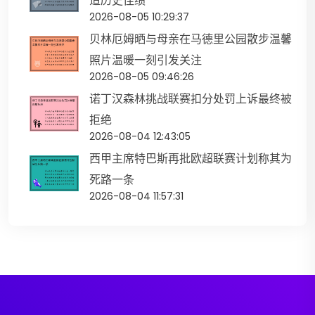
造历史佳绩
2026-08-05 10:29:37
贝林厄姆晒与母亲在马德里公园散步温馨
照片温暖一刻引发关注
2026-08-05 09:46:26
诺丁汉森林挑战联赛扣分处罚上诉最终被
拒绝
2026-08-04 12:43:05
西甲主席特巴斯再批欧超联赛计划称其为
死路一条
2026-08-04 11:57:31