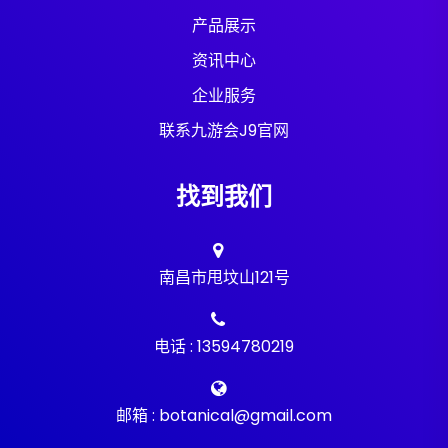
产品展示
资讯中心
企业服务
联系九游会J9官网
找到我们
南昌市甩坟山121号
电话 : 13594780219
邮箱 : botanical@gmail.com