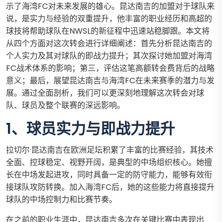
示了海湾FC对未来发展的雄心。昆达南吉的加盟对于球队来
说，是实力与经验的双重提升，他丰富的职业经历和高超的
球技将帮助球队在NWSL的新征程中迅速站稳脚跟。本文将
从四个方面对这次转会进行详细阐述：首先分析昆达南吉的
个人实力及其对球队的即战力提升；其次探讨她加盟对海湾
FC战术体系的影响；第三，评估这笔高额转会费背后的战略
意义；最后，展望昆达南吉与海湾FC在未来赛季的潜力与发
展。通过全面剖析，我们可以更深刻地理解这次转会对球
队、球员及整个联赛的深远影响。
1、球员实力与即战力提升
拉切尔·昆达南吉在欧洲足坛积累了丰富的比赛经验，其技术
全面、控球稳定、视野开阔，是典型的中场组织核心。她擅
长在中场发起进攻，同时具备一定的防守能力，能够有效衔
接球队攻防转换。加入海湾FC后，她的这些能力将直接提升
球队的中场控制力和比赛节奏。
在之前的职业生涯中，昆达南吉多次在关键比赛中表现出