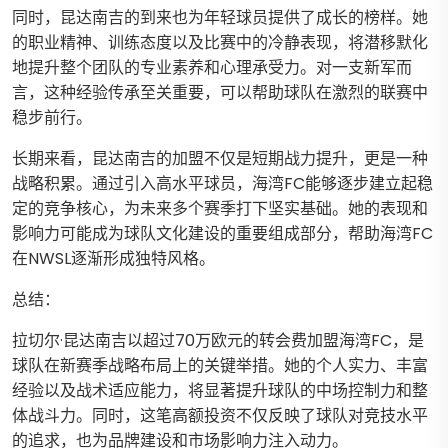
同时，昆达南吉的到来也为年轻球员提供了成长的榜样。她
的职业精神、训练态度以及比赛中的冷静表现，将潜移默化
地提升整个团队的专业素养和心理承受力。对一支新军而
言，这种经验传承至关重要，可以帮助球队在激烈的联赛中
稳步前行。
长期来看，昆达南吉的加盟不仅是短期战力提升，更是一种
战略积累。通过引入高水平球员，海湾FC能够逐步建立起稳
定的竞争核心，为未来多个赛季打下坚实基础。她的表现和
影响力可能成为球队文化建设的重要组成部分，帮助海湾FC
在NWSL逐渐形成独特风格。
总结：
拉切尔·昆达南吉以超过70万欧元的转会费加盟海湾FC，是
球队在新赛季战略布局上的关键举措。她的个人实力、丰富
经验以及战术适应能力，将显著提升球队的中场控制力和整
体战斗力。同时，这笔高额投资不仅反映了球队对竞技水平
的追求，也为品牌建设和市场影响力注入动力。