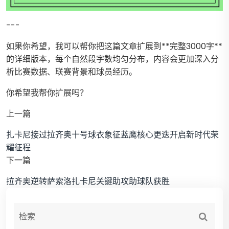
---
如果你希望，我可以帮你把这篇文章扩展到**完整3000字**
的详细版本，每个自然段字数均匀分布，内容会更加深入分
析比赛数据、联赛背景和球员经历。
你希望我帮你扩展吗？
上一篇
扎卡尼接过拉齐奥十号球衣象征蓝鹰核心更迭开启新时代荣
耀征程
下一篇
拉齐奥逆转萨索洛扎卡尼关键助攻助球队获胜