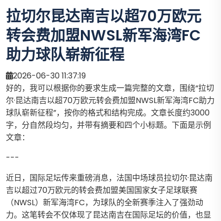
拉切尔昆达南吉以超70万欧元
转会费加盟NWSL新军海湾FC
助力球队崭新征程
2026-06-30 11:37:19
好的，我可以根据你的要求生成一篇完整的文章，围绕“拉切
尔·昆达南吉以超70万欧元转会费加盟NWSL新军海湾FC助力
球队崭新征程”，按你的格式和结构完成。文章长度约3000
字，分自然段均匀，并带有摘要和四个小标题。下面是示例
文章：
---
近日，国际足坛传来重磅消息，法国中场球员拉切尔·昆达南
吉以超过70万欧元的转会费加盟美国国家女子足球联赛
（NWSL）新军海湾FC，为球队的全新赛季注入了强劲动
力。这笔转会不仅体现了昆达南吉在国际足坛的价值，也显