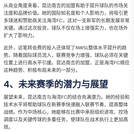
从商业角度来看，昆达南吉的加盟有助于提升球队的市场关
注度和品牌价值。她的国际知名度和个人影响力，将吸引更
多球迷和赞助商关注海湾FC，这对一支新军的长期发展非常
关键。通过这次投资，球队不仅在场上增强实力，也在场外
扩大了影响力。
此外，这笔转会费的投入还体现了NWSL整体水平提升的趋
势。随着国际球员流入，联赛竞争力增强，球队必须在关键
位置上进行高水平引援。昆达南吉的加盟，正是海湾FC顺应
这种趋势、积极布局未来的一部分。
4、未来赛季的潜力与展望
展望未来，昆达南吉与海湾FC的结合充满潜力。她的经验和
技术水平将帮助球队在新赛季快速融入联赛节奏，提高整体
战绩。作为中场核心，她能够在比赛中承担组织进攻、控场
调度以及关键传球的多重任务，使球队在战术执行上更加高
效。