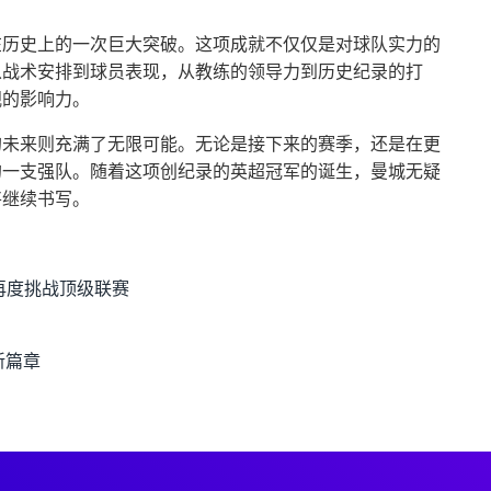
在历史上的一次巨大突破。这项成就不仅仅是对球队实力的
从战术安排到球员表现，从教练的领导力到历史纪录的打
视的影响力。
的未来则充满了无限可能。无论是接下来的赛季，还是在更
的一支强队。随着这项创纪录的英超冠军的诞生，曼城无疑
将继续书写。
再度挑战顶级联赛
新篇章