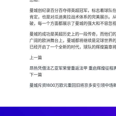
曼城创纪录百分百夺得英超冠军，标志着球队
肯定，也是对瓜迪奥拉战术体系的完美展示。
破，每一个方面都展示了曼城的强大和不容忽
曼城的成功是英超历史上的一段传奇，而他们
广阔的欧洲舞台上，曼城都将继续是足球世界
已经开启了一个全新的时代，球队的辉煌篇章
上一篇
昂热凭借法乙亚军荣誉重返法甲 重启辉煌征程
下一篇
曼城斥资1800万欧元重回旧将京多安引领中场