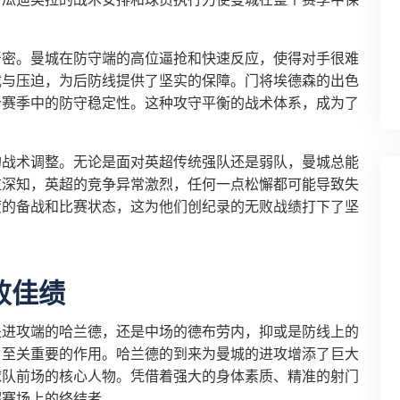
严密。曼城在防守端的高位逼抢和快速反应，使得对手很难
截与压迫，为后防线提供了坚实的保障。门将埃德森的出色
个赛季中的防守稳定性。这种攻守平衡的战术体系，成为了
的战术调整。无论是面对英超传统强队还是弱队，曼城总能
拉深知，英超的竞争异常激烈，任何一点松懈都可能导致失
度的备战和比赛状态，这为他们创纪录的无败战绩打下了坚
败佳绩
是进攻端的哈兰德，还是中场的德布劳内，抑或是防线上的
了至关重要的作用。哈兰德的到来为曼城的进攻增添了巨大
球队前场的核心人物。凭借着强大的身体素质、精准的射门
超赛场上的终结者。