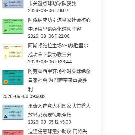
卡关键点球助球队获胜
2026-08-06 12:11:07
阿森纳成功引进皇家社会核心
中场梅里诺强化球队阵容
2026-08-06 11:22:06
阿斯顿维拉主场2-1战胜里尔
成功拿下欧协联三分
2026-08-06 10:38:44
阿劳霍西甲客场补时头球绝杀
皇家社会 为巴萨带来重要胜
利
2026-08-06 09:50:12
里奇入选意大利国家队首秀大
放异彩表现惊艳全场
2026-08-05 12:45:09
迪涅任意球意外助攻 门将失