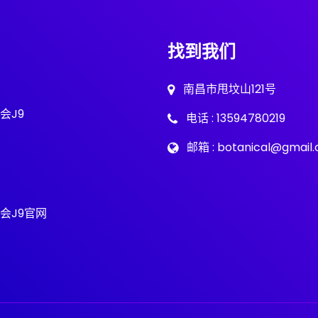
找到我们
南昌市甩坟山121号
会J9
电话 : 13594780219
邮箱 : botanical@gmail
会J9官网