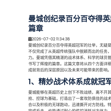
曼城创纪录百分百夺得英
篇章
2026-07-02 11:34:38
曼城创纪录百分百夺得英超冠军的壮举，无疑
不仅完成了从英超传统强队中脱颖而出的任务
力。曼城凭借其精湛的战术体系、科学的球员
书写了辉煌的篇章。这篇文章将从四个方面详
成就背后的深层原因以及未来可能带来的影响
1、精妙战术体系成就冠
曼城能够在英超历史上创下不败战绩，离不开
抢、控球为基础，打造出了一套攻防俱佳的战
合以及积极的无球跑动，迅速撕开对方防线。
完成反击，也能通过耐心的传控消耗对方体力