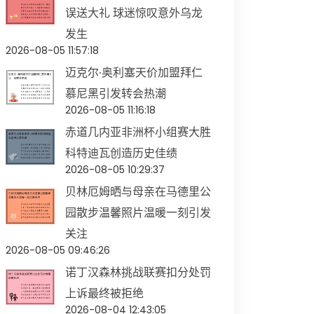
误送大礼 球迷惊叹意外乌龙
发生
2026-08-05 11:57:18
迈克尔·奥利塞天价加盟拜仁
慕尼黑引发转会热潮
2026-08-05 11:16:18
赤道几内亚非洲杯小组赛大胜
科特迪瓦创造历史佳绩
2026-08-05 10:29:37
贝林厄姆晒与母亲在马德里公
园散步温馨照片温暖一刻引发
关注
2026-08-05 09:46:26
诺丁汉森林挑战联赛扣分处罚
上诉最终被拒绝
2026-08-04 12:43:05