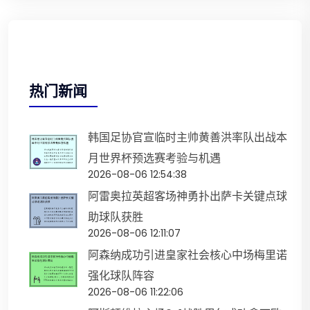
热门新闻
韩国足协官宣临时主帅黄善洪率队出战本
月世界杯预选赛考验与机遇
2026-08-06 12:54:38
阿雷奥拉英超客场神勇扑出萨卡关键点球
助球队获胜
2026-08-06 12:11:07
阿森纳成功引进皇家社会核心中场梅里诺
强化球队阵容
2026-08-06 11:22:06