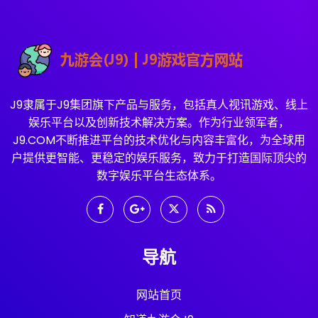
J9隶属于J9集团旗下产品与服务，包括真人视讯游戏、线上
娱乐平台以及创新技术解决方案。作为行业领军者，
J9.COM不断推进平台的技术优化与内容丰富化，为全球用
户提供更智能、更稳定的娱乐服务，致力于打造国际顶尖的
数字娱乐平台生态体系。
导航
网站首页