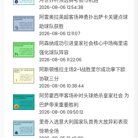
月世界杯预选赛考验与机遇
2026-08-06 12:54:38
阿雷奥拉英超客场神勇扑出萨卡关键点球
助球队获胜
2026-08-06 12:11:07
阿森纳成功引进皇家社会核心中场梅里诺
强化球队阵容
2026-08-06 11:22:06
阿斯顿维拉主场2-1战胜里尔成功拿下欧
协联三分
2026-08-06 10:38:44
阿劳霍西甲客场补时头球绝杀皇家社会 为
巴萨带来重要胜利
2026-08-06 09:50:12
里奇入选意大利国家队首秀大放异彩表现
惊艳全场