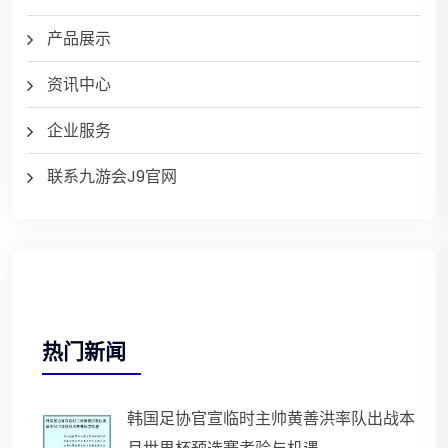
产品展示
资讯中心
企业服务
联系九游会J9官网
热门新闻
韩国足协官宣临时主帅黄善洪率队出战本