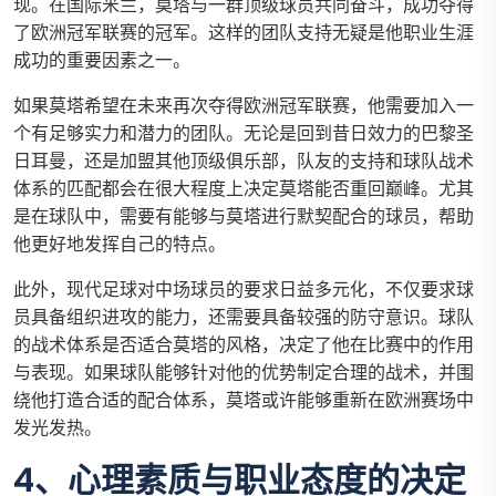
现。在国际米兰，莫塔与一群顶级球员共同奋斗，成功夺得
了欧洲冠军联赛的冠军。这样的团队支持无疑是他职业生涯
成功的重要因素之一。
如果莫塔希望在未来再次夺得欧洲冠军联赛，他需要加入一
个有足够实力和潜力的团队。无论是回到昔日效力的巴黎圣
日耳曼，还是加盟其他顶级俱乐部，队友的支持和球队战术
体系的匹配都会在很大程度上决定莫塔能否重回巅峰。尤其
是在球队中，需要有能够与莫塔进行默契配合的球员，帮助
他更好地发挥自己的特点。
此外，现代足球对中场球员的要求日益多元化，不仅要求球
员具备组织进攻的能力，还需要具备较强的防守意识。球队
的战术体系是否适合莫塔的风格，决定了他在比赛中的作用
与表现。如果球队能够针对他的优势制定合理的战术，并围
绕他打造合适的配合体系，莫塔或许能够重新在欧洲赛场中
发光发热。
4、心理素质与职业态度的决定