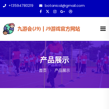
+13594780219
botanical@gmail.com
产品展示
首页
产品展示