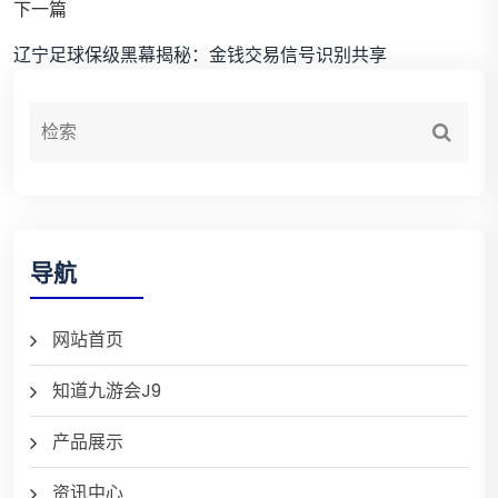
下一篇
辽宁足球保级黑幕揭秘：金钱交易信号识别共享
导航
网站首页
知道九游会J9
产品展示
资讯中心