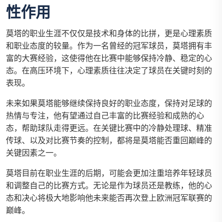
性作用
莫塔的职业生涯不仅仅是技术和身体的比拼，更是心理素质
和职业态度的较量。作为一名曾经的冠军球员，莫塔拥有丰
富的大赛经验，这使得他在比赛中能够保持冷静、稳定的心
态。在高压环境下，心理素质往往决定了球员在关键时刻的
表现。
未来如果莫塔能够继续保持良好的职业态度，保持对足球的
热情与专注，他有望通过自己丰富的比赛经验和成熟的心
态，帮助球队走得更远。在关键比赛中的冷静处理球、精准
传球、以及对比赛节奏的控制，都将是莫塔能否重回巅峰的
关键因素之一。
莫塔目前在职业生涯的后期，可能会更加注重培养年轻球员
和调整自己的比赛方式。无论是作为球员还是教练，他的心
态和决心将极大地影响他未来能否再次登上欧洲冠军联赛的
巅峰。