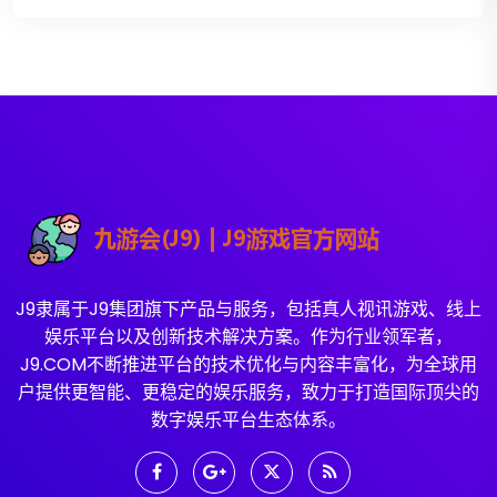
J9隶属于J9集团旗下产品与服务，包括真人视讯游戏、线上
娱乐平台以及创新技术解决方案。作为行业领军者，
J9.COM不断推进平台的技术优化与内容丰富化，为全球用
户提供更智能、更稳定的娱乐服务，致力于打造国际顶尖的
数字娱乐平台生态体系。