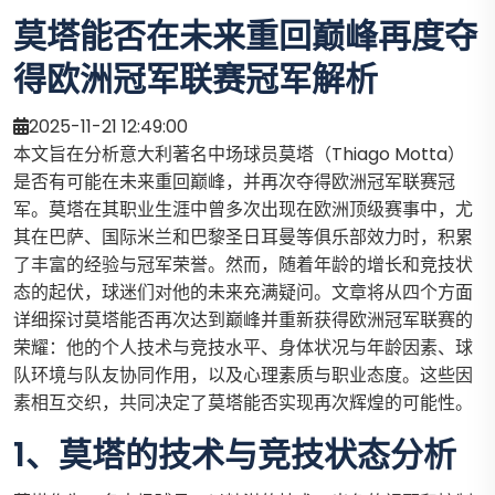
莫塔能否在未来重回巅峰再度夺
得欧洲冠军联赛冠军解析
2025-11-21 12:49:00
本文旨在分析意大利著名中场球员莫塔（Thiago Motta）
是否有可能在未来重回巅峰，并再次夺得欧洲冠军联赛冠
军。莫塔在其职业生涯中曾多次出现在欧洲顶级赛事中，尤
其在巴萨、国际米兰和巴黎圣日耳曼等俱乐部效力时，积累
了丰富的经验与冠军荣誉。然而，随着年龄的增长和竞技状
态的起伏，球迷们对他的未来充满疑问。文章将从四个方面
详细探讨莫塔能否再次达到巅峰并重新获得欧洲冠军联赛的
荣耀：他的个人技术与竞技水平、身体状况与年龄因素、球
队环境与队友协同作用，以及心理素质与职业态度。这些因
素相互交织，共同决定了莫塔能否实现再次辉煌的可能性。
1、莫塔的技术与竞技状态分析