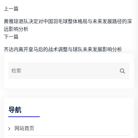
上一篇
黄雅琼退队决定对中国羽毛球整体格局与未来发展路径的深
远影响分析
下一篇
齐达内离开皇马后的战术调整与球队未来发展影响分析
导航
网站首页