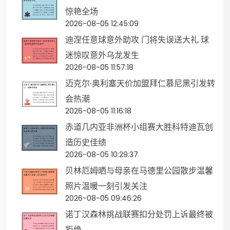
惊艳全场
2026-08-05 12:45:09
迪涅任意球意外助攻 门将失误送大礼 球
迷惊叹意外乌龙发生
2026-08-05 11:57:18
迈克尔·奥利塞天价加盟拜仁慕尼黑引发转
会热潮
2026-08-05 11:16:18
赤道几内亚非洲杯小组赛大胜科特迪瓦创
造历史佳绩
2026-08-05 10:29:37
贝林厄姆晒与母亲在马德里公园散步温馨
照片温暖一刻引发关注
2026-08-05 09:46:26
诺丁汉森林挑战联赛扣分处罚上诉最终被
拒绝