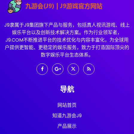
J9隶属于J9集团旗下产品与服务，包括真人视讯游戏、线上
娱乐平台以及创新技术解决方案。作为行业领军者，
J9.COM不断推进平台的技术优化与内容丰富化，为全球用
户提供更智能、更稳定的娱乐服务，致力于打造国际顶尖的
数字娱乐平台生态体系。
导航
网站首页
知道九游会J9
产品展示