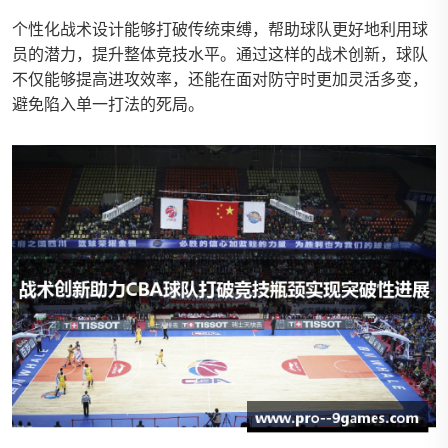
个性化战术设计能够打破传统束缚，帮助球队更好地利用球
员的潜力，提升整体竞技水平。通过这样的战术创新，球队
不仅能够提高进攻效率，还能在面对防守时更加灵活多变，
避免陷入单一打法的死局。