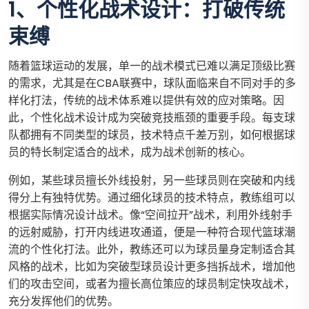
1、个性化战术设计：打破传统
束缚
随着篮球运动的发展，单一的战术模式已难以满足顶级比赛
的需求，尤其是在CBA联赛中，球队面临来自不同对手的多
样化打法，传统的战术体系难以提供有效的应对策略。因
此，个性化战术设计成为突破竞技瓶颈的重要手段。每支球
队都拥有不同类型的球员，技术特点千差万别，如何根据球
员的特长制定适合的战术，成为战术创新的核心。
例如，某些球员擅长外线投射，另一些球员则在突破和内线
得分上有独特优势。通过细化球员的技术特点，教练组可以
根据实际情况设计战术。像“空间拉开”战术，利用外线射手
的远射威胁，打开内线进攻通道，便是一种符合现代篮球潮
流的个性化打法。此外，教练还可以为球员量身定制适合其
风格的战术，比如为突破型球员设计更多挡拆战术，增加他
们的攻击空间，或者为擅长高位策应的球员制定快攻战术，
充分发挥他们的优势。