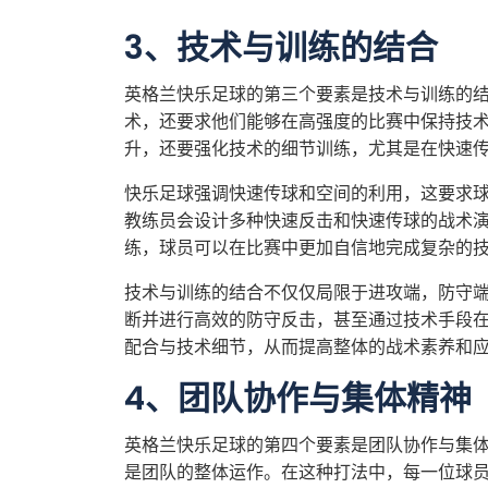
3、技术与训练的结合
英格兰快乐足球的第三个要素是技术与训练的
术，还要求他们能够在高强度的比赛中保持技
升，还要强化技术的细节训练，尤其是在快速
快乐足球强调快速传球和空间的利用，这要求
教练员会设计多种快速反击和快速传球的战术
练，球员可以在比赛中更加自信地完成复杂的
技术与训练的结合不仅仅局限于进攻端，防守
断并进行高效的防守反击，甚至通过技术手段
配合与技术细节，从而提高整体的战术素养和
4、团队协作与集体精神
英格兰快乐足球的第四个要素是团队协作与集
是团队的整体运作。在这种打法中，每一位球