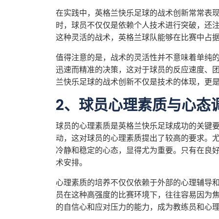
在实践中，英格兰快乐足球的战术创新常常表
时，球员不仅仅是依赖个人技术进行突破，还
这种灵活的战术，英格兰球队能够在比赛中占
值得注意的是，战术的灵活性并不意味着单纯
迅速而精准的决策，这对于球员的反应速度、
兰快乐足球的战术创新不仅是技术的体现，更
2、球员心理素质与心态
球员的心理素质是英格兰快乐足球成功的关键
动，这对球员的心理素质提出了较高的要求。
冷静和稳定的心态，显得尤为重要。只有在良
术安排。
心理素质的培养不仅仅依赖于外部的心理辅导
员在这种高强度的比赛环境下，往往容易因为
的自信心和应对压力的能力，成为教练员和心