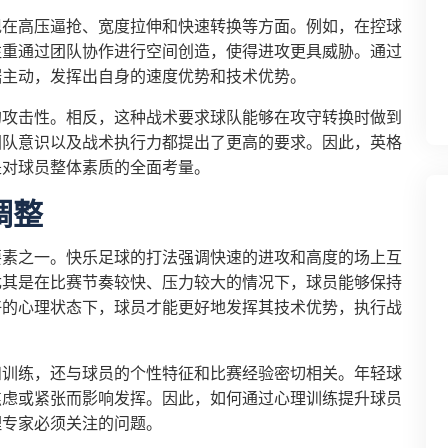
现在高压逼抢、宽度拉伸和快速转换等方面。例如，在控球
注重通过团队协作进行空间创造，使得进攻更具威胁。通过
据主动，发挥出自身的速度优势和技术优势。
的攻击性。相反，这种战术要求球队能够在攻守转换时做到
团队意识以及战术执行力都提出了更高的要求。因此，英格
是对球员整体素质的全面考量。
调整
要素之一。快乐足球的打法强调快速的进攻和高度的场上互
尤其是在比赛节奏较快、压力较大的情况下，球员能够保持
好的心理状态下，球员才能更好地发挥其技术优势，执行战
和训练，还与球员的个性特征和比赛经验密切相关。年轻球
焦虑或紧张而影响发挥。因此，如何通过心理训练提升球员
理专家必须关注的问题。