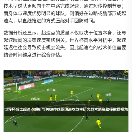
技术型球队更倾向于在中路完成起速，通过短传控制节奏；
而身体与速度优势明显的球队，则偏好在边路或肋部形成起
速点，以直线推进的方式压缩对手回防时间。
数据分析还显示，起速点的质量不仅取决于位置本身，还与
起速瞬间的决策速度密切相关。世界杯高水平对抗中，起速
延迟往往会导致反击机会流失，因此起速点的战术价值需要
结合时间维度进行综合评估。