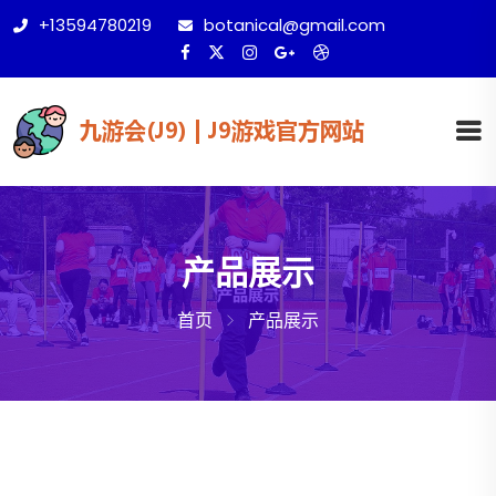
+13594780219
botanical@gmail.com
产品展示
首页
产品展示