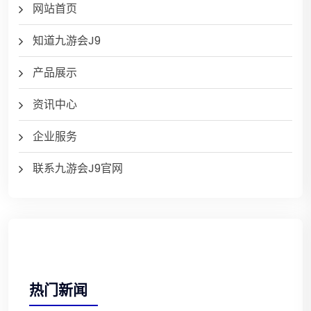
网站首页
知道九游会J9
产品展示
资讯中心
企业服务
联系九游会J9官网
热门新闻