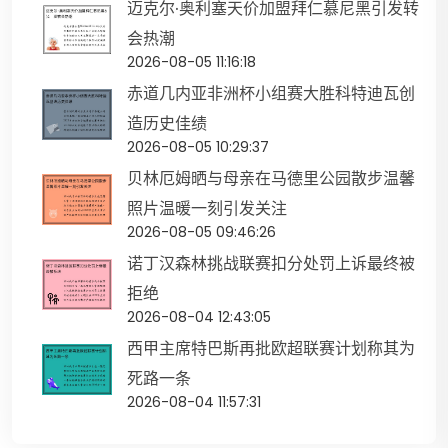
迈克尔·奥利塞天价加盟拜仁慕尼黑引发转
会热潮
2026-08-05 11:16:18
赤道几内亚非洲杯小组赛大胜科特迪瓦创
造历史佳绩
2026-08-05 10:29:37
贝林厄姆晒与母亲在马德里公园散步温馨
照片温暖一刻引发关注
2026-08-05 09:46:26
诺丁汉森林挑战联赛扣分处罚上诉最终被
拒绝
2026-08-04 12:43:05
西甲主席特巴斯再批欧超联赛计划称其为
死路一条
2026-08-04 11:57:31