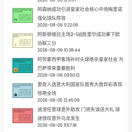
阿森纳成功引进皇家社会核心中场梅里诺
强化球队阵容
2026-08-06 11:22:06
阿斯顿维拉主场2-1战胜里尔成功拿下欧
协联三分
2026-08-06 10:38:44
阿劳霍西甲客场补时头球绝杀皇家社会 为
巴萨带来重要胜利
2026-08-06 09:50:12
里奇入选意大利国家队首秀大放异彩表现
惊艳全场
2026-08-05 12:45:09
迪涅任意球意外助攻 门将失误送大礼 球
迷惊叹意外乌龙发生
2026-08-05 11:57:18