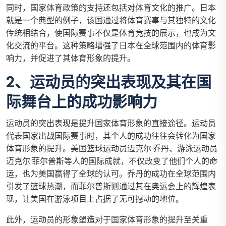
同时，国家体育政策的支持还包括对体育文化的推广。日本
就是一个典型的例子，该国通过将体育赛事与其独特的文化
传统相结合，使国际赛事不仅是体育竞技的展示，也成为文
化交流的平台。这种策略增强了日本在全球范围内的体育影
响力，并促进了其体育形象的提升。
2、运动员的突出表现及其在国
际舞台上的成功影响力
运动员的突出表现是提升国家体育形象的直接途径。运动员
代表国家出战国际赛事时，其个人的成功往往会转化为国家
体育形象的提升。美国篮球运动员迈克尔·乔丹、游泳运动员
迈克尔·菲尔普斯等人的国际成就，不仅改变了他们个人的命
运，也为美国赢得了全球的认可。乔丹的成功在全球范围内
引发了篮球热潮，而菲尔普斯则通过其在奥运会上的辉煌表
现，让美国在游泳项目上占据了无可撼动的地位。
此外，运动员的形象塑造对于国家体育形象的提升至关重