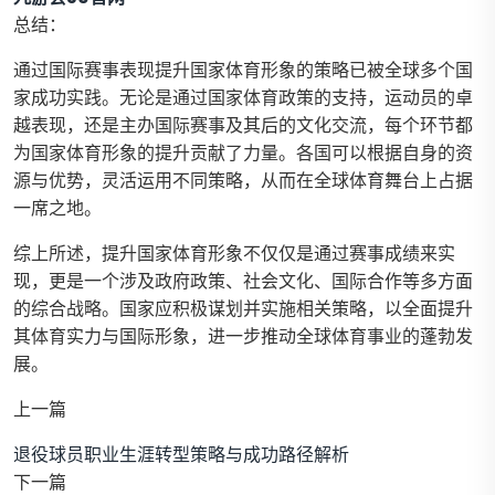
总结：
通过国际赛事表现提升国家体育形象的策略已被全球多个国
家成功实践。无论是通过国家体育政策的支持，运动员的卓
越表现，还是主办国际赛事及其后的文化交流，每个环节都
为国家体育形象的提升贡献了力量。各国可以根据自身的资
源与优势，灵活运用不同策略，从而在全球体育舞台上占据
一席之地。
综上所述，提升国家体育形象不仅仅是通过赛事成绩来实
现，更是一个涉及政府政策、社会文化、国际合作等多方面
的综合战略。国家应积极谋划并实施相关策略，以全面提升
其体育实力与国际形象，进一步推动全球体育事业的蓬勃发
展。
上一篇
退役球员职业生涯转型策略与成功路径解析
下一篇