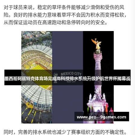
对于球员来说，稳定的草坪条件能够减少滑倒和受伤的风
险。良好的排水能力意味着草坪不会因为积水而变得松软，
从而保证运动员在高速跑动和急停转向时的安全。
同时，完善的排水系统也减少了赛事组织方面的不确定性。