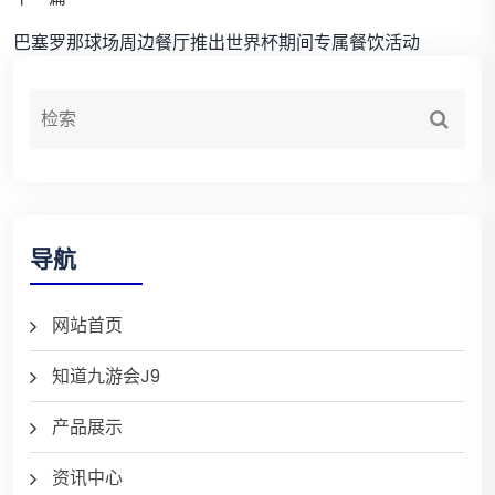
巴塞罗那球场周边餐厅推出世界杯期间专属餐饮活动
导航
网站首页
知道九游会J9
产品展示
资讯中心