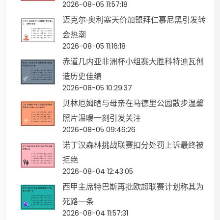
2026-08-05 11:57:18
迈克尔·奥利塞天价加盟拜仁慕尼黑引发转
会热潮
2026-08-05 11:16:18
赤道几内亚非洲杯小组赛大胜科特迪瓦创
造历史佳绩
2026-08-05 10:29:37
贝林厄姆晒与母亲在马德里公园散步温馨
照片温暖一刻引发关注
2026-08-05 09:46:26
诺丁汉森林挑战联赛扣分处罚上诉最终被
拒绝
2026-08-04 12:43:05
西甲主席特巴斯再批欧超联赛计划称其为
死路一条
2026-08-04 11:57:31