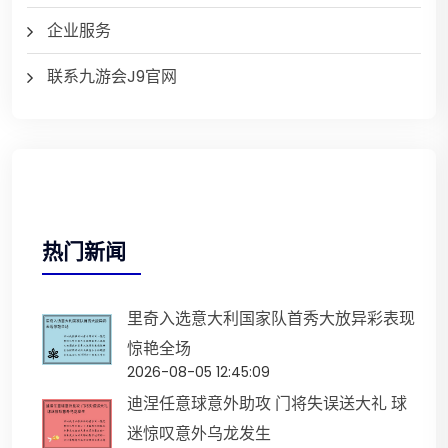
企业服务
联系九游会J9官网
热门新闻
里奇入选意大利国家队首秀大放异彩表现
惊艳全场
2026-08-05 12:45:09
迪涅任意球意外助攻 门将失误送大礼 球
迷惊叹意外乌龙发生