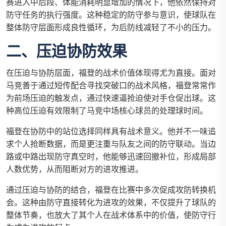
赛进入中后段、体能消耗明显增加的情况下，他依然保持对
防守任务的执行强度。这种稳定的防守参与意识，使球队在
整体防守层面形成良性循环，为后防线减轻了不小的压力。
二、压迫协防效果
在压迫与协防层面，福登的战术价值体现得尤为直接。面对
马竞善于通过短传配合寻找突破口的战术风格，福登常常作
为前场压迫的触发点，通过快速逼抢迫使对手仓促出球。这
种高位压迫有效限制了马竞中场核心球员的处理球时间。
福登在协防中的站位选择同样具有战术意义。他并不一味追
求个人抢断数据，而是更注重与队友之间的防守联动。当边
路或中路出现防守真空时，他能够迅速回撤补位，形成局部
人数优势，从而阻断对方的进攻推进。
通过压迫与协防的结合，福登在比赛中多次促成攻防转换机
会。这种由防守直接转化为进攻的效果，不仅提升了球队的
整体节奏，也放大了其个人在战术体系中的价值，使防守行