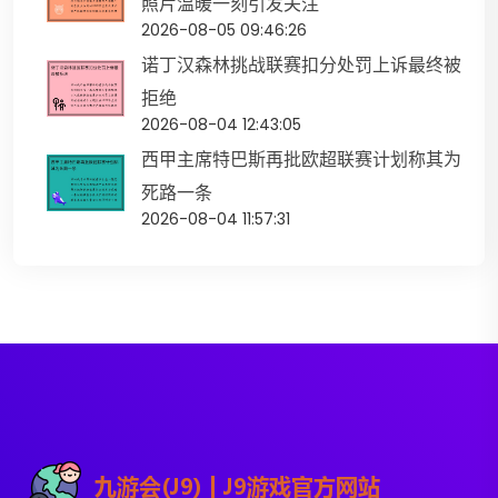
照片温暖一刻引发关注
2026-08-05 09:46:26
诺丁汉森林挑战联赛扣分处罚上诉最终被
拒绝
2026-08-04 12:43:05
西甲主席特巴斯再批欧超联赛计划称其为
死路一条
2026-08-04 11:57:31