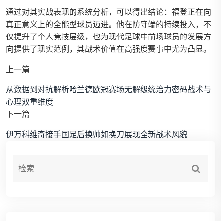
通过对其实战表现的系统分析，可以得出结论：福登正在向
真正意义上的全能型球员迈进。他在防守端的持续投入，不
仅提升了个人竞技层级，也为现代足球中前场球员的发展方
向提供了现实范例，其战术价值在高强度赛事中尤为凸显。
上一篇
从数据到对抗解析哈兰德欧冠赛场无解级统治力密码战术与
心理双重维度
下一篇
伊万科维奇接手国足后换帅如换刀展现全新战术风貌