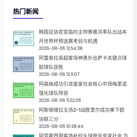
热门新闻
韩国足协官宣临时主帅黄善洪率队出战本
月世界杯预选赛考验与机遇
2026-08-06 12:54:38
阿雷奥拉英超客场神勇扑出萨卡关键点球
助球队获胜
2026-08-06 12:11:07
阿森纳成功引进皇家社会核心中场梅里诺
强化球队阵容
2026-08-06 11:22:06
阿斯顿维拉主场2-1战胜里尔成功拿下欧
协联三分
2026-08-06 10:38:44
阿劳霍西甲客场补时头球绝杀皇家社会 为