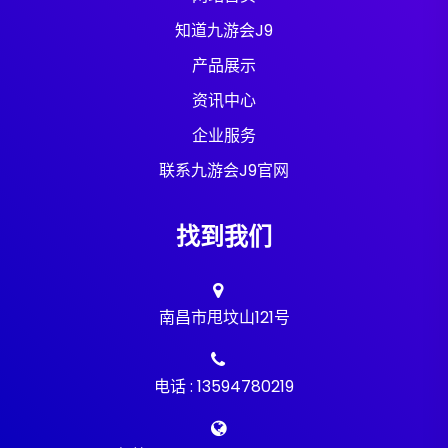
知道九游会J9
产品展示
资讯中心
企业服务
联系九游会J9官网
找到我们
南昌市甩坟山121号
电话 : 13594780219