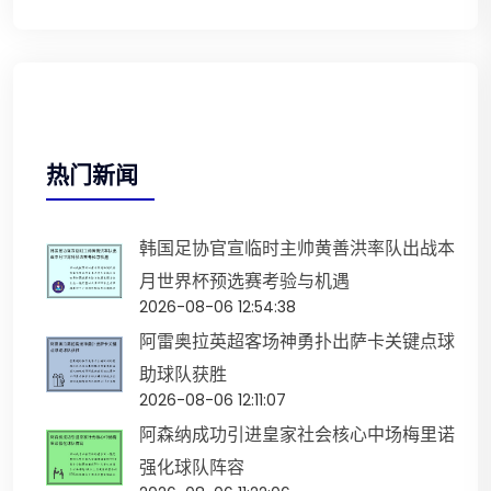
热门新闻
韩国足协官宣临时主帅黄善洪率队出战本
月世界杯预选赛考验与机遇
2026-08-06 12:54:38
阿雷奥拉英超客场神勇扑出萨卡关键点球
助球队获胜
2026-08-06 12:11:07
阿森纳成功引进皇家社会核心中场梅里诺
强化球队阵容