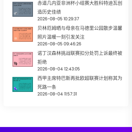
赤道几内亚非洲杯小组赛大胜科特迪瓦创
造历史佳绩
2026-08-05 10:29:37
贝林厄姆晒与母亲在马德里公园散步温馨
照片温暖一刻引发关注
2026-08-05 09:46:26
诺丁汉森林挑战联赛扣分处罚上诉最终被
拒绝
2026-08-04 12:43:05
西甲主席特巴斯再批欧超联赛计划称其为
死路一条
2026-08-04 11:57:31