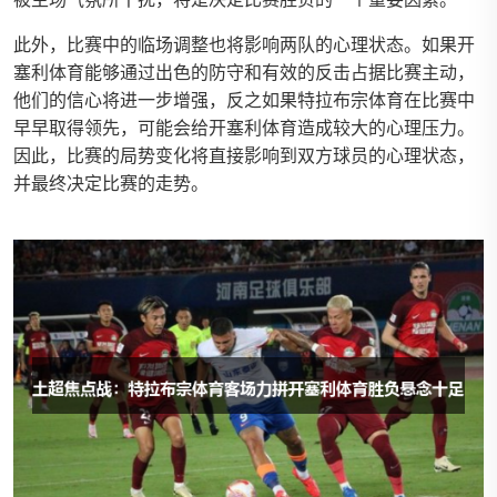
此外，比赛中的临场调整也将影响两队的心理状态。如果开
塞利体育能够通过出色的防守和有效的反击占据比赛主动，
他们的信心将进一步增强，反之如果特拉布宗体育在比赛中
早早取得领先，可能会给开塞利体育造成较大的心理压力。
因此，比赛的局势变化将直接影响到双方球员的心理状态，
并最终决定比赛的走势。