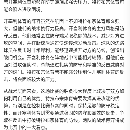
若开塞利体育能够在防守端施加强大压力，特拉布宗体育可
能会陷入进攻困境。
开塞利体育的阵容虽然在纸面上不如特拉布宗体育那么强
大，但他们的战术执行力极高。开塞利体育的主打风格是防
守反击，他们通常会在防守端采取稳健的战术，减少对方进
攻的空间，并在断球后通过快速传球发动反击。球队的边路
球员在反击时非常犀利，能够迅速撕开对方的防线，创造出
破门机会。开塞利体育在阵地战中可能相对较弱，但他们在
面对进攻强队时，总能通过扎实的防守和精准的反击威胁对
方的球门。特拉布宗体育若不能充分压制住开塞利体育的反
击，将会面临较大的压力。
从战术层面来看，这场比赛的胜负很大程度上取决于双方如
何利用自己的优势。特拉布宗体育需要发挥其进攻端的优
势，特别是在控制比赛节奏的同时，保持足够的防守稳定
性；而开塞利体育则需要通过稳固的防守和高效的反击，争
取在反击中打破特拉布宗体育的防线。两队的战术博弈将成
为比赛中的一大看点。