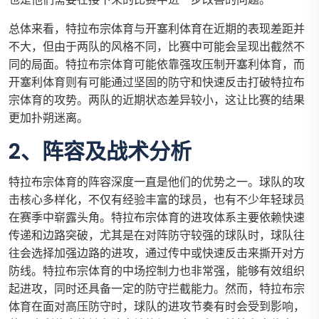
总体来看，特拉布宗体育与开塞利体育在近期的表现差距并
不大，但由于两队的风格不同，比赛中可能会呈现出截然不
同的局面。特拉布宗体育可能依靠强攻压制开塞利体育，而
开塞利体育则有可能通过坚固的防守和快速反击打破特拉布
宗体育的攻势。两队的近期状态差异较小，这让比赛的结果
更加扑朔迷离。
2、阵容及战术分析
特拉布宗体育的阵容深度一直是他们的优势之一。球队的攻
击核心多样化，不仅有经验丰富的球员，也有不少年轻球员
在赛季中崭露头角。特拉布宗体育的进攻体系主要依赖快速
传递和边路突破，尤其是在对阵防守较强的球队时，球队往
往会选择加强边路的进攻，通过传中或快速反击来撕开对方
防线。特拉布宗体育的中场控制力也非常强，能够有效组织
起进攻，同时还具备一定的防守拦截能力。然而，特拉布宗
体育在面对高压防守时，球队的进攻节奏有时会受到影响，