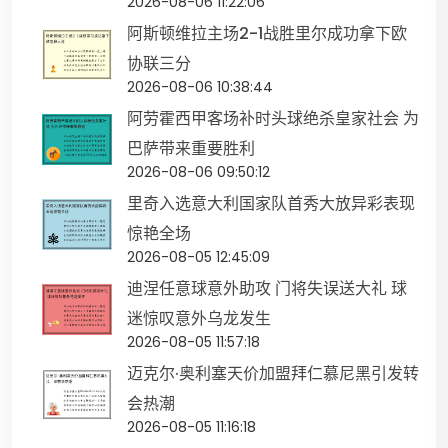
2026-08-06 11:22:06
阿斯顿维拉主场2-1战胜里尔成功拿下欧
协联三分
2026-08-06 10:38:44
阿劳霍西甲客场补时头球绝杀皇家社会 为
巴萨带来重要胜利
2026-08-06 09:50:12
里奇入选意大利国家队首秀大放异彩表现
惊艳全场
2026-08-05 12:45:09
迪涅任意球意外助攻 门将失误送大礼 球
迷惊叹意外乌龙发生
2026-08-05 11:57:18
迈克尔·奥利塞天价加盟拜仁慕尼黑引发转
会热潮
2026-08-05 11:16:18